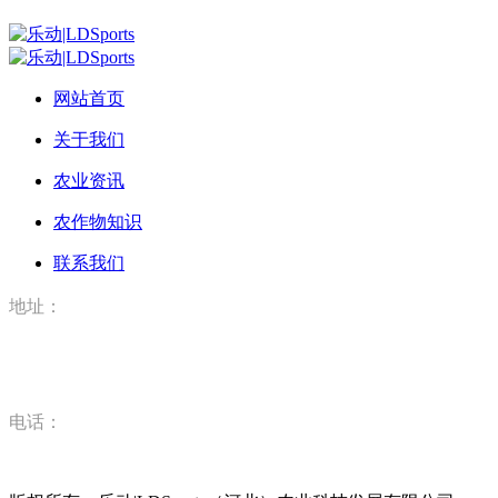
网站首页
关于我们
农业资讯
农作物知识
联系我们
地址：
河北省唐山市丰润区丰登坞镇乐动|LDSports（河北）农业科
技有限公司
电话：
15832520628