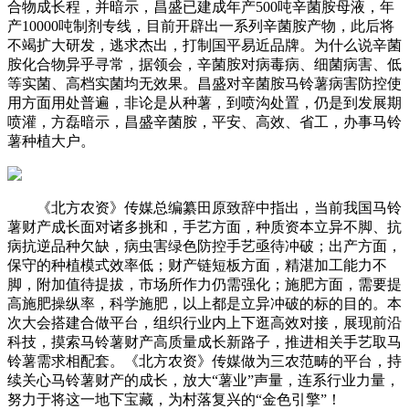
合物成长程，并暗示，昌盛已建成年产500吨辛菌胺母液，年
产10000吨制剂专线，目前开辟出一系列辛菌胺产物，此后将
不竭扩大研发，逃求杰出，打制国平易近品牌。为什么说辛菌
胺化合物异乎寻常，据领会，辛菌胺对病毒病、细菌病害、低
等实菌、高档实菌均无效果。昌盛对辛菌胺马铃薯病害防控使
用方面用处普遍，非论是从种薯，到喷沟处置，仍是到发展期
喷灌，方磊暗示，昌盛辛菌胺，平安、高效、省工，办事马铃
薯种植大户。
《北方农资》传媒总编纂田原致辞中指出，当前我国马铃
薯财产成长面对诸多挑和，手艺方面，种质资本立异不脚、抗
病抗逆品种欠缺，病虫害绿色防控手艺亟待冲破；出产方面，
保守的种植模式效率低；财产链短板方面，精湛加工能力不
脚，附加值待提拔，市场所作力仍需强化；施肥方面，需要提
高施肥操纵率，科学施肥，以上都是立异冲破的标的目的。本
次大会搭建合做平台，组织行业内上下逛高效对接，展现前沿
科技，摸索马铃薯财产高质量成长新路子，推进相关手艺取马
铃薯需求相配套。《北方农资》传媒做为三农范畴的平台，持
续关心马铃薯财产的成长，放大“薯业”声量，连系行业力量，
努力于将这一地下宝藏，为村落复兴的“金色引擎”！