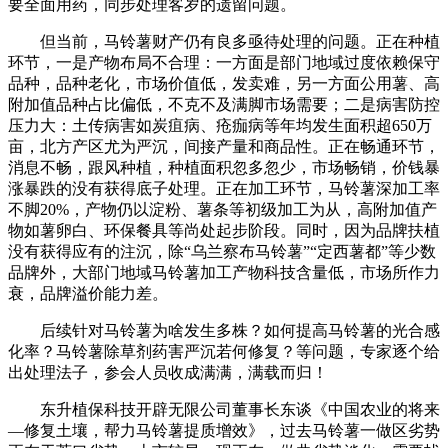
要全面用药，同步处理客岁的遗留问题。
但当前，马铃薯财产仍有良多亟待处理的问题。正在种植
环节，一是产物布局不合理：一方面是部门地域过度依赖保守
品种，品种老化，市场价值低，发卖难，另一方面公用薯、高
附加值品种占比偏低，不克不及满脚市场需要；二是病害防控
压力大：土传病害如炭疽病、疮痂病等年均发生面积超650万
亩，北方产区尤为严沉，间接产量和商品性。正在畅通环节，
消息不畅，跟风种植，种植面积忽多忽少，市场畅销，价钱暴
涨暴跌的没有获得底子处理。正在加工环节，马铃薯深加工率
不脚20%，产物仍以淀粉、薯条等初级加工为从，高附加值产
物如薯卵白、环保餐具等尚处起步阶段。同时，因为品牌扶植
没有获得应有的注沉，除“乌兰察布马铃薯”“定西薯都”等少数
品牌外，大部门地域马铃薯加工产物科技含量低，市场所作力
衰，品牌溢价能力差。
后续针对马铃薯为啥发生多株？如何提高马铃薯的光合感
化率？马铃薯除草剂药害严沉若何修复？等问题，专家逐个给
出处理法子，参会人员收成满满，满载而归！
东升植保科技开辟无限公司董事长东谈《中国农业的将来
—修复土壤，帮力马铃薯提质增效》，过去马铃薯一做区劣势