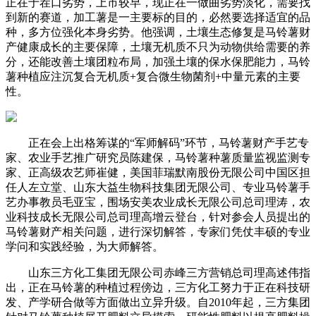
正在于茬口劣势，上市较早，现正在一做曲劣势淡化，需要找
到新的赛道，加工薯是一主要标的目的，必然要选择适宜的品
种，多方位强化本身劣势。他强调，土壤生态修复是马铃薯财
产健康成长的主要保障，土壤无机质不只为动物供给需要的养
分，还能改善土壤团粒布局，加强土壤的保水保肥能力，马铃
薯种植应注沉复合无机质+复合微生物菌剂+中量元素的主要
性。
正在会上出格筹谋的“军师解码”环节，马铃薯财产手艺专
家、农业手艺推广研究员陈建保，马铃薯种薯质量监视监测专
家、正高级农艺师崔健，美国菲瑞默南股份无限公司中国区担
任人左立堂、山东大益生物科技集团无限公司、专业马铃薯手
艺办事教员毛亚宝，围场安美农业成长无限公司总司理涛，农
业科技成长无限公司总司理高增云登台，针对参会人员提出的
马铃薯财产相关问题，进行深切解答，专家们凭仗丰硕的专业
学问和实践经验，为大师解答。
山东三方化工集团无限公司赤峰三方营销总司理高述伟指
出，正在马铃薯的种植过程傍边，三方化工努力于正在科技研
发、产学研合做等方面做出立异升级。自2010年起，三方集团