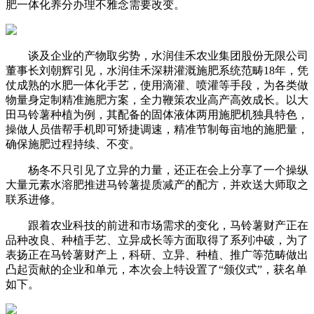
肥一体化养分办理不雅念需要改变。
谈及企业的产物取劣势，水润佳禾农业集团股份无限公司
董事长刘朝辉引见，水润佳禾深耕灌溉施肥系统范畴18年，凭
仗成熟的水肥一体化手艺，使用滴灌、喷灌等手段，为各类做
物量身定制精准施肥方案，全力鞭策农业高产高效成长。以大
田马铃薯种植为例，其配备的固体液体两用施肥机独具特色，
操做人员借帮手机即可矫捷调速，精准节制每亩地的施肥量，
确保施肥过程持续、不变。
杨冬不只引见了立异的力量，还正在会上分享了一个操纵
大量元素水溶肥推进马铃薯提质减产的配方，并欢送大师取之
联系进修。
跟着农业科技的前进和市场需求的变化，马铃薯财产正在
品种改良、种植手艺、立异成长等方面取得了系列冲破，为了
表扬正在马铃薯财产上，科研、立异、种植、推广等范畴做出
凸起贡献的企业和单元，本次会上特设置了“颁仪式”，获名单
如下。