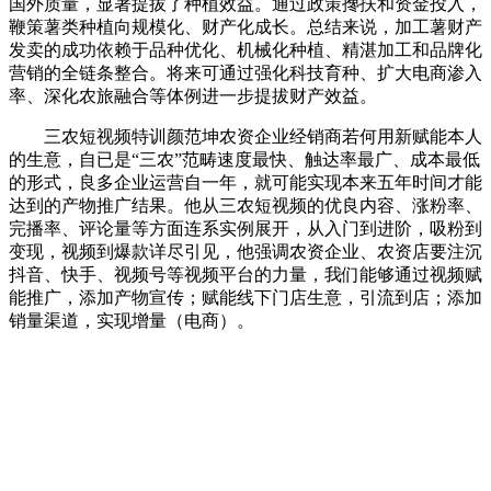
国外质量，显著提拔了种植效益。通过政策搀扶和资金投入，
鞭策薯类种植向规模化、财产化成长。总结来说，加工薯财产
发卖的成功依赖于品种优化、机械化种植、精湛加工和品牌化
营销的全链条整合。将来可通过强化科技育种、扩大电商渗入
率、深化农旅融合等体例进一步提拔财产效益‌。
三农短视频特训颜范坤农资企业经销商若何用新赋能本人
的生意，自已是“三农”范畴速度最快、触达率最广、成本最低
的形式，良多企业运营自一年，就可能实现本来五年时间才能
达到的产物推广结果。他从三农短视频的优良内容、涨粉率、
完播率、评论量等方面连系实例展开，从入门到进阶，吸粉到
变现，视频到爆款详尽引见，他强调农资企业、农资店要注沉
抖音、快手、视频号等视频平台的力量，我们能够通过视频赋
能推广，添加产物宣传；赋能线下门店生意，引流到店；添加
销量渠道，实现增量（电商）。