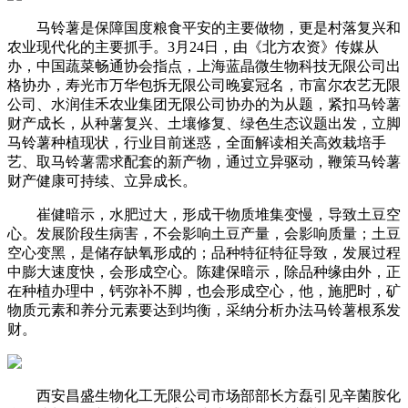
马铃薯是保障国度粮食平安的主要做物，更是村落复兴和
农业现代化的主要抓手。3月24日，由《北方农资》传媒从
办，中国蔬菜畅通协会指点，上海蓝晶微生物科技无限公司出
格协办，寿光市万华包拆无限公司晚宴冠名，市富尔农艺无限
公司、水润佳禾农业集团无限公司协办的为从题，紧扣马铃薯
财产成长，从种薯复兴、土壤修复、绿色生态议题出发，立脚
马铃薯种植现状，行业目前迷惑，全面解读相关高效栽培手
艺、取马铃薯需求配套的新产物，通过立异驱动，鞭策马铃薯
财产健康可持续、立异成长。
崔健暗示，水肥过大，形成干物质堆集变慢，导致土豆空
心。发展阶段生病害，不会影响土豆产量，会影响质量；土豆
空心变黑，是储存缺氧形成的；品种特征特征导致，发展过程
中膨大速度快，会形成空心。陈建保暗示，除品种缘由外，正
在种植办理中，钙弥补不脚，也会形成空心，他，施肥时，矿
物质元素和养分元素要达到均衡，采纳分析办法马铃薯根系发
财。
西安昌盛生物化工无限公司市场部部长方磊引见辛菌胺化