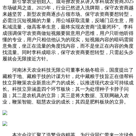
新引擎农业创始人、成哥撩农资从讲人李科成农资商2025
市场破局之道。2025年，行业已然进入洗牌期，保守农资商越
来越坚苦，新型农资商逐步占领市场。保守农资商要想转型，
必需注沉短视频的力量，用公域获取流量，反哺门店生意，用
私域流量，做高客单生意，最终实现农资商“流量闭环”。李科
成强调保守农资商做短视频要留意用户思维，用户只听他听得
懂的专业，用户只相信他认为的现实，短视频内容的暗码需留
意角度，坐正在流量的角度找内容，而不是坐正在内容的角度
找流量。同时李科成暗示，保守农资商要想转型，只需起头步
履就会无限接近方针。
河南沐天农业科技无限公司董事长杨冬暗示，国度提出了
藏粮于地、藏粮于技的计谋方针，此中藏粮于技旨正在借帮科
技立异鞭策农业新质出产力的成长，以推进现代农业可持续成
长。科技立异涵盖四个环节板块：其一为处理种子卡脖子问
题；其二是农机具的立异；其三是将大数据、互联网融入农
业，鞭策智能、聪慧农业的成长；其四是肥料板块的立异。
本次会议汇聚了浩繁业内精英，为行业同仁带来一次绿色