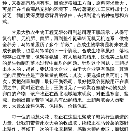
种，来提高市场拥有率。目前淀粉加工方面，原料需求量大，
可是正在当前商品充脚的环境下，马铃薯淀粉加工原料却十分
贫乏，我们要深度思虑背后的缘由，去找到适合的种植思和方
式。
甘肃大败农生物工程无限公司副总司理王鹏暗示，从保守
复合肥、无机肥、菌肥，再到整个氮磷钾无机无机连系，做物
全养分，马铃薯履历了多个“阶段”，合成生物学将是将来农业
成长前景，也是马铃薯的下一个阶段。合成生物学虽好，落地
却存正在坚苦，像聚谷氨酸，有人质疑其结果，这现实上反映
的是生物制剂落地过程中面对的问题。针对这个问题，王鹏提
出本人的，起首，要认准大企业，由于大企业更有保障，其遵
照的尺度往往是产质量量的底线；其次，要选择优良药剂；再
次，要把剂量加脚；最初王鹏强调，最好把聚谷氨酸用正在底
肥之中。同时正在会上，王鹏引见了一款聚谷氨酸+动物免疫
卵白的产物，该产物正在西北地域颠末现实，对低温寒害、盐
碱、做物出苗坚苦等问题具有凸起结果。王鹏向取会人员暗
示，大败农原料保实、保结果、价钱保底。
每一位的聪慧火花，都正在这里汇聚成了鞭策行业前进的
力量。让我们带着此次大会的收成取，继续正在马铃薯的郊野
上耕作，等候下一次的丰收取相聚。感激大师的参取，愿我们