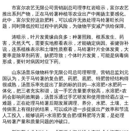
市富尔农艺无限公司营销副总司理李红岩暗示，富尔农艺
推出系列产物，正在马铃薯种植等农业出产中阐扬主要感化。
此中，富尔安控这款肥料，可以或许无效处理马铃薯旺长问
题，同时降低控旺过程中的风险，为做物平安减产供给保障。
涛暗示，叶片发黄缘由良多：种薯照顾、根系发生、药
害，天然天气，需要实地察看表示，才能确定病因。崔健弥补
说，连系植株表示和土壤性质察看，马铃薯叶片全体发黄，大
要率是除草剂药害、缺肥导致；个体叶片发黄，可能是病毒病
形成，要针对病因对症下药。
山东汤普乐做物科学无限公司总司理帮理、营销总监刘元
国认为，关于马铃薯的复合肥、药肥、底肥、特肥曾经结构得
很成熟，汤普乐率先提出了新的标的目的—水溶肥+水肥药一
体化，把三者充实和谐，这一手艺含量要求较高，水溶肥+农
药会影响药效阐扬，汤普乐通过手艺研发和使用曾经霸占这一
难题，正在处理马铃薯后期发展调理、养分、水肥、土壤、土
传病害上有很好的结果，可以或许进一步提拔出产效率和节流
人工投入，能够说药+水溶肥/复合肥/缓释肥等方案，是处理
马铃薯产量和质量问题的冲破口。