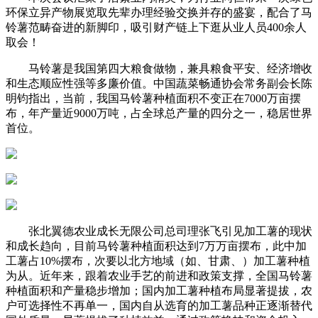
环保立异产物展览取先辈办理经验交换并存的盛宴，配合了马
铃薯范畴奋进的新脚印，吸引财产链上下逛从业人员400余人
取会！
马铃薯是我国第四大粮食做物，兼具粮食平安、经济增收
和生态顺应性强等多廉价值。中国蔬菜畅通协会常务副会长陈
明钧指出，当前，我国马铃薯种植面积不变正在7000万亩摆
布，年产量近9000万吨，占全球总产量的四分之一，稳居世界
首位。
张北翼德农业成长无限公司总司理张飞引见加工薯的现状
和成长趋向，目前马铃薯种植面积达到7万万亩摆布，此中加
工薯占10%摆布，次要以北方地域（如、甘肃、）加工薯种植
为从。近年来，跟着农业手艺的前进和政策支撑，全国马铃薯
种植面积和产量稳步增加；国内加工薯种植布局显著提拔，农
户可选择性不再单一，国内自从选育的加工薯品种正逐渐替代