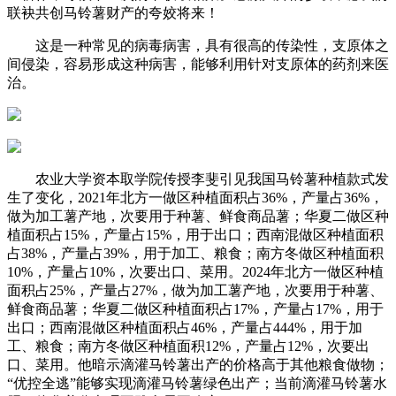
联袂共创马铃薯财产的夸姣将来！
这是一种常见的病毒病害，具有很高的传染性，支原体之
间侵染，容易形成这种病害，能够利用针对支原体的药剂来医
治。
农业大学资本取学院传授李斐引见我国马铃薯种植款式发
生了变化，2021年北方一做区种植面积占36%，产量占36%，
做为加工薯产地，次要用于种薯、鲜食商品薯；华夏二做区种
植面积占15%，产量占15%，用于出口；西南混做区种植面积
占38%，产量占39%，用于加工、粮食；南方冬做区种植面积
10%，产量占10%，次要出口、菜用。2024年北方一做区种植
面积占25%，产量占27%，做为加工薯产地，次要用于种薯、
鲜食商品薯；华夏二做区种植面积占17%，产量占17%，用于
出口；西南混做区种植面积占46%，产量占444%，用于加
工、粮食；南方冬做区种植面积12%，产量占12%，次要出
口、菜用。他暗示滴灌马铃薯出产的价格高于其他粮食做物；
“优控全逃”能够实现滴灌马铃薯绿色出产；当前滴灌马铃薯水