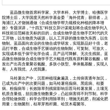
蓝晶微生物首席科学家、大学本科、大学博士、哈佛医学
院博士后，大学国度天然科学基金委「海外优青」获得者，上
海浦江人才饶驰通做《合成生物学帮力规模化种植的降本增
效》专题演讲，“十四五”科技立异计谋规划将合成生物学列入
科技前沿范畴攻关标的目的，合成生物学是生物手艺时代的天
工开物，以生物质为碳源，以人工开辟的微生物为东西，以生
物制。蓝晶面向农业的生物合成学研发，实现新品好十倍，老
品打半数，合成生物手艺驱动的生物制制，可复制、可放大，
实现成本低于保守化学合成，且产品可降解、无次生残留。蓝
晶微生物操纵合成生物学手艺大幅迭代既有原料聚谷氨酸，研
发出产出高含量聚谷氨酸、多肽小肽型、单体氨基酸，实现人
有、人有我优、人优我廉。
马铃薯出产中，沉茬种植现象遍及，土传病害逐年加沉，
已成为出产中的次要问题，如马铃薯疮痂病、黑痣病、枯萎
病、粉痂病等；长效除草剂残留影响后茬马铃薯发展，土壤无
机质含量低，拮抗微生物数量少，凸起病害得不到节制。科学
合理轮做倒茬；科学合理利用除草剂；增施无机肥，削减化肥
用量；生物菌剂，枯草芽孢杆菌、哈茨木霉菌等。