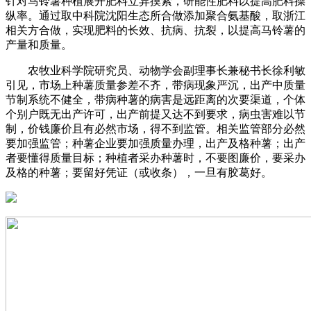
针对马铃薯种植展开肥料立异摸索，研能性肥料以提高肥料操
纵率。通过取中科院沈阳生态所合做添加聚合氨基酸，取浙江
相关方合做，实现肥料的长效、抗病、抗裂，以提高马铃薯的
产量和质量。
农牧业科学院研究员、动物学会副理事长兼秘书长徐利敏
引见，市场上种薯质量参差不齐，带病现象严沉，出产中质量
节制系统不健全，带病种薯的病害是远距离的次要渠道，个体
个别户既无出产许可，出产前提又达不到要求，病虫害难以节
制，价钱廉价且有必然市场，得不到监管。相关监管部分必然
要加强监管；种薯企业要加强质量办理，出产及格种薯；出产
者要懂得质量目标；种植者采办种薯时，不要图廉价，要采办
及格的种薯；要留好凭证（或收条），一旦有胶葛好。