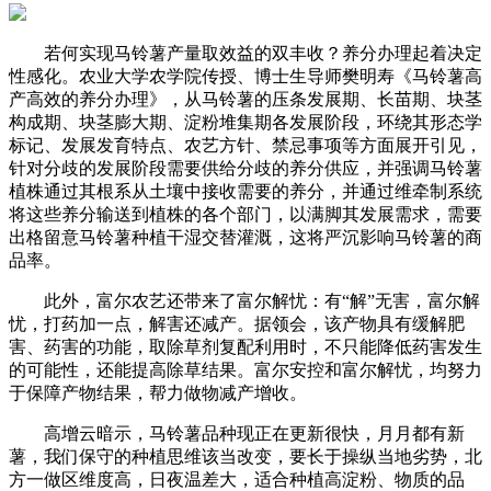
若何实现马铃薯产量取效益的双丰收？养分办理起着决定
性感化。农业大学农学院传授、博士生导师樊明寿《马铃薯高
产高效的养分办理》，从马铃薯的压条发展期、长苗期、块茎
构成期、块茎膨大期、淀粉堆集期各发展阶段，环绕其形态学
标记、发展发育特点、农艺方针、禁忌事项等方面展开引见，
针对分歧的发展阶段需要供给分歧的养分供应，并强调马铃薯
植株通过其根系从土壤中接收需要的养分，并通过维牵制系统
将这些养分输送到植株的各个部门，以满脚其发展需求，需要
出格留意马铃薯种植干湿交替灌溉，这将严沉影响马铃薯的商
品率。
此外，富尔农艺还带来了富尔解忧：有“解”无害，富尔解
忧，打药加一点，解害还减产。据领会，该产物具有缓解肥
害、药害的功能，取除草剂复配利用时，不只能降低药害发生
的可能性，还能提高除草结果。富尔安控和富尔解忧，均努力
于保障产物结果，帮力做物减产增收。
高增云暗示，马铃薯品种现正在更新很快，月月都有新
薯，我们保守的种植思维该当改变，要长于操纵当地劣势，北
方一做区维度高，日夜温差大，适合种植高淀粉、物质的品