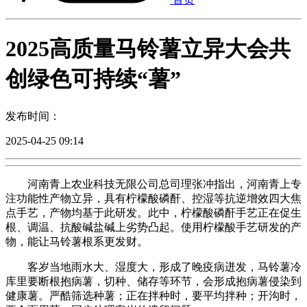
2025高质量马铃薯立异大会共
创绿色可持续“薯”
发布时间：
2025-04-25 09:14
河南青上农业科技无限公司总司理张冲指出，河南青上专
注功能性产物立异，具有柠檬酸磷酐、控湿等抗逆增效四大焦
点手艺，产物均基于此研发。此中，柠檬酸磷酐手艺正在促生
根、调温、抗酸碱盐碱上劣势凸起。使用柠檬酸手艺研发的产
物，能让马铃薯根系更发财。
客岁当地雨水大、湿度大，形成了晚疫病迸发，马铃薯冷
库里要断根抱病薯，切种、储存等环节，会形成抱病薯侵染到
健康薯。严酷筛选种薯；正在拌种时，要平均拌种；开沟时，