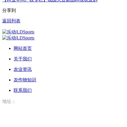
分享到
返回列表
网站首页
关于我们
农业资讯
农作物知识
联系我们
地址：
河北省唐山市丰润区丰登坞镇乐动|LDSports（河北）农业科
技有限公司