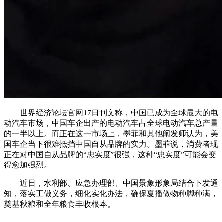
世界经济论坛官网17日刊文称，中国已成为全球最大的电
动汽车市场，中国车企出产的电动汽车占全球电动汽车总产量
的一半以上。而正在这一市场上，墨菲和其他阐发师认为，美
国车企当下很难抵挡中国自从品牌的实力。墨菲说，消费者现
正在对中国自从品牌的“忠实度”很强，这种“忠实度”可能会变
得愈加强烈。
近日，水利部、应急办理部、中国景象形象局结合下发通
知，落实工做义务，细化实化办法，确保夏播做物种脚种满，
奠基秋粮和全年粮食丰收根本。