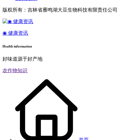
版权所有：吉林省雁鸣湖大豆生物科技有限责任公司
◉ 健康资讯
Health information
好味道源于好产地
农作物知识
首页