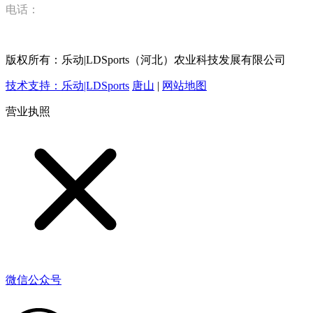
电话：
15832520628
版权所有：乐动|LDSports（河北）农业科技发展有限公司
技术支持：乐动|LDSports
唐山
|
网站地图
营业执照
微信公众号