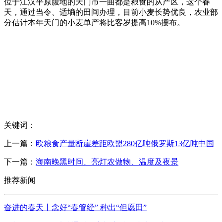
位于江汉平原腹地的天门市一曲都是粮食的从产区，这个春
天，通过当令、适墒的田间办理，目前小麦长势优良，农业部
分估计本年天门的小麦单产将比客岁提高10%摆布。
关键词：
上一篇：
欧粮食产量断崖差距欧盟280亿吨俄罗斯13亿吨中国
下一篇：
海南晚黑时间、亮灯农做物、温度及夜景
推荐新闻
奋进的春天丨念好“春管经” 种出“但愿田”