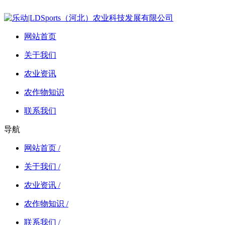
网站首页
关于我们
农业资讯
农作物知识
联系我们
导航
网站首页 /
关于我们 /
农业资讯 /
农作物知识 /
联系我们 /