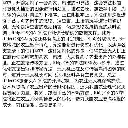
需求，开辟定制了一套高效、精准的AI算法。这套算法起首
对摄像头捕捉的图像进行预处置，通过去噪、加强等手段，为
后续的识别和阐发打下根本。正在此根本上，算法使用深度进
修手艺，对农田中的做物、病虫害、土壤情况等进行切确识
别。无论是病虫害的晚期预警，仍是做物发展情况的及时监
测，RidgeOS的AI算法都能供给精确的数据支撑。此外，
RidgeOS的AI算法还具有高度的可定制性。针对分歧做物、分
歧地域的农业出产特点，算法能够进行调整和优化，以满脚各
类复杂下的使用需求。这种定制化的办事，使得农业无人机正
在施行使命时愈加高效、精准，大大提高了农业出产的办理程
度。正在数据传输方面，RidgeOS的算法同样表示超卓。通过
优化数据压缩和传输算法，无人机正在及时传输高清图像的同
时，这对于无人机长时间飞翔和及时具有主要意义。总之，
RidgeOS摄像头AI算法的开辟定制，为农业无人机保驾护航。
它不只提高了农业出产的智能化程度，还为我国农业现代化历
程贡献了力量。将来，跟着手艺的不竭前进，RidgeOS的AI算
法将正在农业范畴阐扬更大的感化，帮力我国农业更高程度的
成长。前往搜狐，查看更多？。