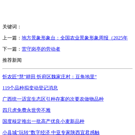
关键词：
上一篇：
地方景象形象台：全国农业景象形象周报（2025年
下一篇：
苦守岗亭的劳动者
推荐新闻
忻农匠“慧”耕田 忻府区魏家庄村：豆角地里“
119个品种拟变动登记消息
广西统一适宜生态区引种存案的次要农做物品种
四只虎免费永世旁不雅
国度核定推出一批高产优良小麦新品种
小县城“玩转”数字经济 中亚专家陕西宜君感触