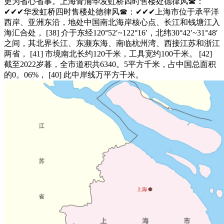
更为省心省事。上海青浦华发虹桥四时售楼处德律风☎：
✔✔✔华发虹桥四时售楼处德律风☎：✔✔✔上海市位于承平洋
西岸、亚洲东沿，地处中国南北海岸核心点、长江和钱塘江入
海汇合处， [38] 介于东经120°52′~122°16′，北纬30°42′~31°48′
之间，其北界长江、东濒东海、南临杭州湾、西接江苏和浙江
两省， [41] 市境南北长约120千米，工具宽约100千米。 [42]
截至2022岁暮，全市道积共6340。5平方千米，占中国总面积
的0。06%， [40] 此中岸线万平方千米。