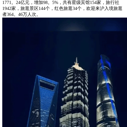
1771。24亿元，增加98。5%，共有星级宾馆154家，旅行社
1942家，旅逛景区144个，红色旅逛34个，欢迎来沪入境旅逛
者364。46万人次。