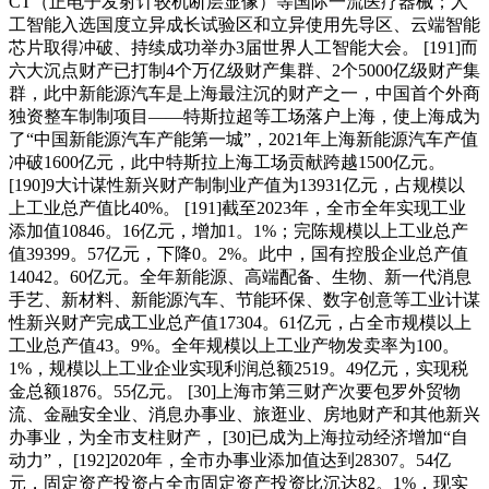
CT（正电子发射计较机断层显像）等国际一流医疗器械；人
工智能入选国度立异成长试验区和立异使用先导区、云端智能
芯片取得冲破、持续成功举办3届世界人工智能大会。 [191]而
六大沉点财产已打制4个万亿级财产集群、2个5000亿级财产集
群，此中新能源汽车是上海最注沉的财产之一，中国首个外商
独资整车制制项目——特斯拉超等工场落户上海，使上海成为
了“中国新能源汽车产能第一城”，2021年上海新能源汽车产值
冲破1600亿元，此中特斯拉上海工场贡献跨越1500亿元。
[190]9大计谋性新兴财产制制业产值为13931亿元，占规模以
上工业总产值比40%。 [191]截至2023年，全市全年实现工业
添加值10846。16亿元，增加1。1%；完陈规模以上工业总产
值39399。57亿元，下降0。2%。此中，国有控股企业总产值
14042。60亿元。全年新能源、高端配备、生物、新一代消息
手艺、新材料、新能源汽车、节能环保、数字创意等工业计谋
性新兴财产完成工业总产值17304。61亿元，占全市规模以上
工业总产值43。9%。全年规模以上工业产物发卖率为100。
1%，规模以上工业企业实现利润总额2519。49亿元，实现税
金总额1876。55亿元。 [30]上海市第三财产次要包罗外贸物
流、金融安全业、消息办事业、旅逛业、房地财产和其他新兴
办事业，为全市支柱财产， [30]已成为上海拉动经济增加“自
动力”， [192]2020年，全市办事业添加值达到28307。54亿
元，固定资产投资占全市固定资产投资比沉达82。1%，现实