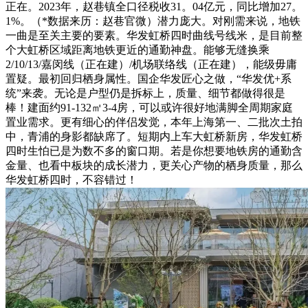
正在。2023年，赵巷镇全口径税收31。04亿元，同比增加27。
1%。（*数据来历：赵巷官微）潜力庞大。对刚需来说，地铁
一曲是至关主要的要素。华发虹桥四时曲线号线米，是目前整
个大虹桥区域距离地铁更近的通勤神盘。能够无缝换乘
2/10/13/嘉闵线（正在建）/机场联络线（正在建），能级毋庸
置疑。最初回归栖身属性。国企华发匠心之做，“华发优+系
统”来袭。无论是户型仍是拆标上，质量、细节都做得很是
棒！建面约91-132㎡3-4房，可以或许很好地满脚全周期家庭
置业需求。更有细心的伴侣发觉，本年上海第一、二批次土拍
中，青浦的身影都缺席了。短期内上车大虹桥新房，华发虹桥
四时生怕已是为数不多的窗口期。若是你想要地铁房的通勤含
金量、也看中板块的成长潜力，更关心产物的栖身质量，那么
华发虹桥四时，不容错过！