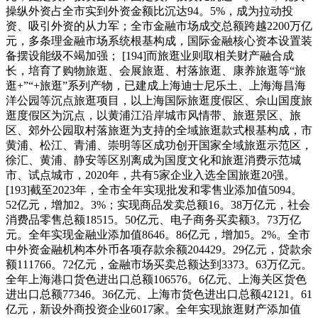
操纵外资占全市实到外资金额比沉达94。5%，成为拉动投
资、吸引外资的从力军；全市金融市场成交总额跨越2200万亿
元，多条理金融市场系统根基构成，国际金融核心资本设置装
备摆设能级不竭加强； [194]而旅逛业则取相关财产融合成
长，培育了购物旅逛、会展旅逛、村落旅逛、康养旅逛等“旅
逛+”“+旅逛”系列产物，已建成上海迪士尼乐土、上海海昌海
洋公园等沉点旅逛项目，以上海国际旅逛度假区、佘山国度旅
逛度假区为沉点，以黄浦江沿岸城市风情带、旅逛景区、旅
区、郊外公园取村落旅逛为支持的全域旅逛款式根基构成，市
黄浦、松江、青浦、崇明等区成功创开国家全域旅逛示范区，
徐汇、黄浦、静安等区别离成为国度文化和旅逛消费示范城
市、试点城市，2020年，共有5家企业入选全国旅逛20强。
[193]截至2023年，全市全年实现批发和零售业添加值5094。
52亿元，增加2。3%；实现商品发卖总额16。38万亿元，社会
消费品零售总额18515。50亿元、电子商务买卖额3。73万亿
元。全年实现金融业添加值8646。86亿元，增加5。2%。全市
中外资金融机构本外币各项存款余额204429。29亿元，贷款余
额111766。72亿元，金融市场买卖总额达到3373。63万亿元。
全年上海港口货色进出口总额106576。6亿元、上海关区货色
进出口总额77346。36亿元、上海市货色进出口总额42121。61
亿元，新设外商投资企业6017家。全年实现旅逛财产添加值