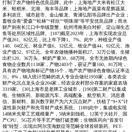
打制了农产物特色优良品牌。此中，上海地产大米有松江大
米、蛙稻米、北湖、海丰等品牌；上海地产蔬菜有星辉蔬菜、
多利农庄、城市超市、金山银龙、青浦弘阳等品牌出产企业；
畜牧业有“爱森”“松林”“祥欣”“明珠湖”等平安优良品牌；而水
财产则有长江口中华绒螯蟹、杭州湾南美白对虾、淀山湖生态
鱼等处所区域性品牌。 [187]截至2023年，上海市实现农业总
产值261。82亿元，比上年下降1。7%。此中，种植业产值
140。04亿元、林业产值6。32亿元、牧业产值44。92亿元、渔
业产值52。97亿元。全年农做物播种面积27。32万公顷、生猪
出栏120。36万头、鲜奶产量30。68万吨。全市无效期内绿色
食物企业数共1138家，产物2403个，获证产量160。81万吨，
具有农产物地舆标记产物16个，地产农产物绿色食物认证率达
31。8%，纳入统计范畴的农人专业合做社1950家，各类农业
财产化沉点龙头企业204家，经农业农村部分存案的家庭农场
3319家。 [30]上海市是老牌工业城市， [190]第二财产以集成
电、生物医药、新能源汽车、高端配备、航空航天、消息通
信、新材料、新兴数字财产为六大沉点财产，扶植了“9+X”计
谋性新兴财产和先导财产成长系统。 [189]此中，集成电实现
14纳米先辈工艺规模量产，5纳米刻蚀机、12英寸大硅片、国
产CPU、5G芯片等手艺产物打破垄断；生物医药向“首发引
领”转型，出现出阿尔茨海默症等范畴全球首研新药、PET-