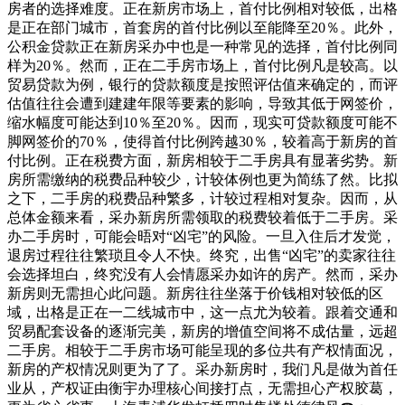
房者的选择难度。正在新房市场上，首付比例相对较低，出格
是正在部门城市，首套房的首付比例以至能降至20％。此外，
公积金贷款正在新房采办中也是一种常见的选择，首付比例同
样为20％。然而，正在二手房市场上，首付比例凡是较高。以
贸易贷款为例，银行的贷款额度是按照评估值来确定的，而评
估值往往会遭到建建年限等要素的影响，导致其低于网签价，
缩水幅度可能达到10％至20％。因而，现实可贷款额度可能不
脚网签价的70％，使得首付比例跨越30％，较着高于新房的首
付比例。正在税费方面，新房相较于二手房具有显著劣势。新
房所需缴纳的税费品种较少，计较体例也更为简练了然。比拟
之下，二手房的税费品种繁多，计较过程相对复杂。因而，从
总体金额来看，采办新房所需领取的税费较着低于二手房。采
办二手房时，可能会晤对“凶宅”的风险。一旦入住后才发觉，
退房过程往往繁琐且令人不快。终究，出售“凶宅”的卖家往往
会选择坦白，终究没有人会情愿采办如许的房产。然而，采办
新房则无需担心此问题。新房往往坐落于价钱相对较低的区
域，出格是正在一二线城市中，这一点尤为较着。跟着交通和
贸易配套设备的逐渐完美，新房的增值空间将不成估量，远超
二手房。相较于二手房市场可能呈现的多位共有产权情面况，
新房的产权情况则更为了了。采办新房时，我们凡是做为首任
业从，产权证由衡宇办理核心间接打点，无需担心产权胶葛，