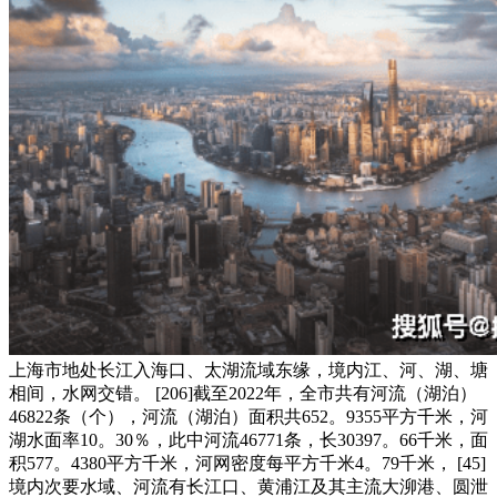
上海市地处长江入海口、太湖流域东缘，境内江、河、湖、塘
相间，水网交错。 [206]截至2022年，全市共有河流（湖泊）
46822条（个），河流（湖泊）面积共652。9355平方千米，河
湖水面率10。30％，此中河流46771条，长30397。66千米，面
积577。4380平方千米，河网密度每平方千米4。79千米， [45]
境内次要水域、河流有长江口、黄浦江及其主流大泖港、圆泄