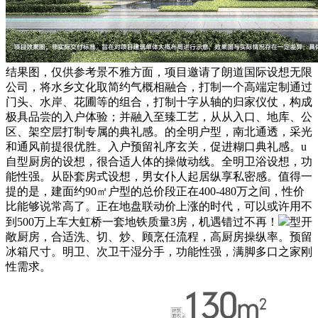
结果图，仅供参考景不雅方面，项目邀请了朗道国际设想无限
公司，将水乡文化取简约气概相融合，打制一个高端定制通过
门头、水岸、花圃等的组合，打制十字从轴的归家仪仗，构成
极具品尝的入户体验；并融入至臻工艺，从从入口、地库、公
区、架空层打制专属的典礼感。的全明户型，南北通透，采光
和通风前提很优胜。入户预留礼序玄关，促进糊口典礼感。u
自型厨房的设想，很合适人体的操做动线。全明卫浴设想，功
能性强。从卧套房式设想，男女仆人起居纵享私密感。值得一
提的是，建面约90㎡户型的总价段正在400-480万之间，性价
比能够说常高了。正在地盘联动价上涨的时代，可以或许用不
到500万上车大虹桥一套地铁质量3房，机遇错过不再！
型开
敞厨房，合适洗、切、炒、顾烹任流程，高厨房操纵率。预留
冰箱尺寸。明卫、次卫干湿分手，功能性强，满脚多口之家刚
性需求。