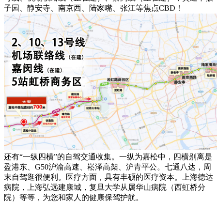
子园、静安寺、南京西、陆家嘴、张江等焦点CBD！
还有“一纵四横”的自驾交通收集。一纵为嘉松中，四横别离是
盈港东、G50沪渝高速、崧泽高架、沪青平公。七通八达，周
末自驾逛很便利。医疗方面，具有丰硕的医疗资本。上海德达
病院，上海弘远建康城，复旦大学从属华山病院（西虹桥分
院）等等，为您和家人的健康保驾护航。