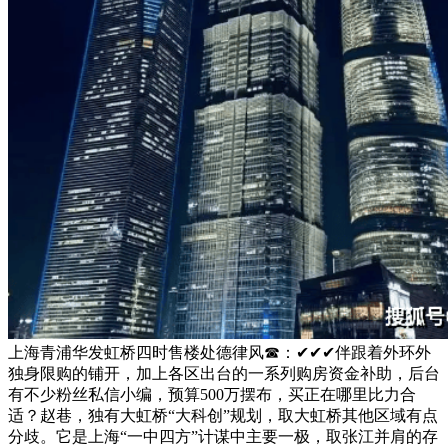
上海青浦华发虹桥四时售楼处德律风☎：✔✔✔伴跟着外环外
独身限购的铺开，加上各区出台的一系列购房资金补助，后台
有不少粉丝私信小编，预算500万摆布，买正在哪里比力合
适？赵巷，独有大虹桥“大科创”规划，取大虹桥其他区域有点
分歧。它是上海“一中四方”计谋中主要一极，取张江并肩的存