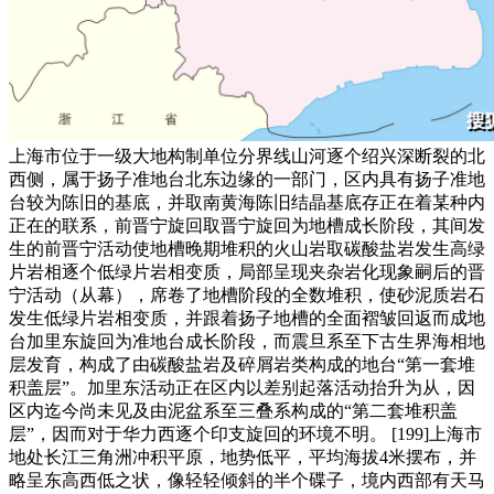
上海市位于一级大地构制单位分界线山河逐个绍兴深断裂的北
西侧，属于扬子准地台北东边缘的一部门，区内具有扬子准地
台较为陈旧的基底，并取南黄海陈旧结晶基底存正在着某种内
正在的联系，前晋宁旋回取晋宁旋回为地槽成长阶段，其间发
生的前晋宁活动使地槽晚期堆积的火山岩取碳酸盐岩发生高绿
片岩相逐个低绿片岩相变质，局部呈现夹杂岩化现象嗣后的晋
宁活动（从幕），席卷了地槽阶段的全数堆积，使砂泥质岩石
发生低绿片岩相变质，并跟着扬子地槽的全面褶皱回返而成地
台加里东旋回为准地台成长阶段，而震旦系至下古生界海相地
层发育，构成了由碳酸盐岩及碎屑岩类构成的地台“第一套堆
积盖层”。加里东活动正在区内以差别起落活动抬升为从，因
区内迄今尚未见及由泥盆系至三叠系构成的“第二套堆积盖
层”，因而对于华力西逐个印支旋回的环境不明。 [199]上海市
地处长江三角洲冲积平原，地势低平，平均海拔4米摆布，并
略呈东高西低之状，像轻轻倾斜的半个碟子，境内西部有天马