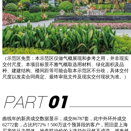
（示范区免责：本示范区仅做气概展现和参考之用，并非现实
交付尺度。本项目标景不雅气概取选用材料、绿化面积及品
种、建建结构、楼间距等可能会取本示范区不分歧，具体交付
尺度以发卖合同商定、最终审批文件及现实交付现状为准。）
曲线年的新房成交数据显示，成交86787套，此中外环外成交
62772套，占比约72%！500万这个预算段的客户，照旧是上海
买房的从力群体。地盘联动价的上涨趋向已然不成逆，越来越