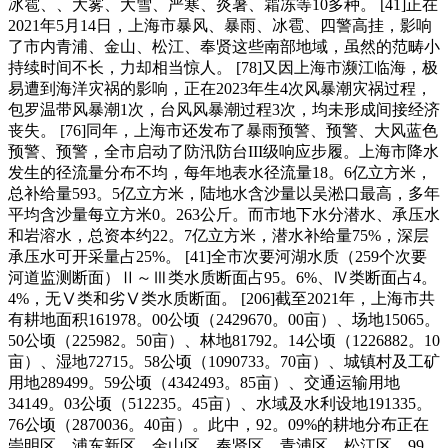
冰雹、、大雾、大雪、严寒、炎暑、霜冻等10多种。 [41]正在
2021年5月14日，上海市暴风、暴雨、冰雹、四警高挂，影响
了市内青浦、金山、松江、奉贤这些南部地域，虽然的范畴小
持续时间不长，力却相当惊人。 [78]又因上海市濒江临海，极
易遭到海洋灾祸的影响，正在2023年生4次风暴潮灾祸过程，
包罗温带风暴潮1次，台风风暴潮过程3次，均未形成间接经济
丧失。 [76]同年，上海市还发布了暴雨预警、预警、大风蓝色
预警、预警，全市启动了防汛防台III级响应步履。上海市降水
发生的径流量分布不均，每年地表水径流量18。6亿立方米，
总补给量593。5亿立方米，陆地水含沙量以吴淞口最高，多年
平均含沙量每立方米0。263公斤。而市地下水分潜水、承压水
和岩溶水，总资本约22。7亿立方米，潜水补给量75%，深层
承压水可开采量占25%。 [41]全市次要河湖水质（259个次要
河道监测断面）Ⅱ～Ⅲ类水质断面占95。6%、Ⅳ类断面占4。
4%，无Ⅴ类和劣Ⅴ类水质断面。 [206]截至2021年，上海市共
有耕地面积161978。00公顷（2429670。00亩）、场地15065。
50公顷（225982。50亩）、林地81792。14公顷（1226882。10
亩）、湿地72715。58公顷（1090733。70亩）、城镇村及工矿
用地289499。59公顷（4342493。85亩）、交通运输用地
34149。03公顷（512235。45亩）、水域及水利设地191335。
76公顷（2870036。40亩）。此中，92。09%的耕地分布正在
崇明区、浦东新区、金山区、奉贤区、青浦区、松江区，99。