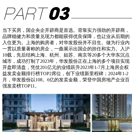
当下买房，国企央企开辟商是首选。背靠实力强劲的开辟商，
品牌稳健力和质量兑现力都能获得优良保障，也让业从后期的
入住更为。上海的购房者，对华发股份并不目生。做为行业内
一贯以质量著称的房企，一曲展示出国企的担任和实力。入沪
10载，先后结构上海、杭州、姑苏、南京等20多个大华东沉点
城市，成功打制了2023年，华发股份正在上海的多个项目实现
开盘即清盘，凭仗201亿元的业绩跃升2023年1-7月上海房企权
益发卖金额排行榜TOP2席位，创下业绩新里程碑；2024年1-2
月，华发股份以108。6亿的发卖金额，荣登中国房地产企业百
强发卖榜TOP11。