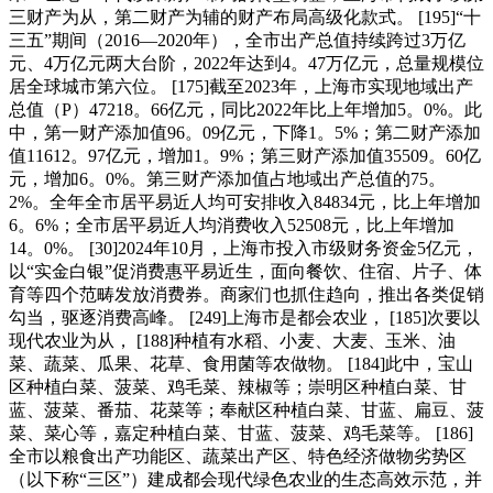
三财产为从，第二财产为辅的财产布局高级化款式。 [195]“十
三五”期间（2016—2020年），全市出产总值持续跨过3万亿
元、4万亿元两大台阶，2022年达到4。47万亿元，总量规模位
居全球城市第六位。 [175]截至2023年，上海市实现地域出产
总值（P）47218。66亿元，同比2022年比上年增加5。0%。此
中，第一财产添加值96。09亿元，下降1。5%；第二财产添加
值11612。97亿元，增加1。9%；第三财产添加值35509。60亿
元，增加6。0%。第三财产添加值占地域出产总值的75。
2%。全年全市居平易近人均可安排收入84834元，比上年增加
6。6%；全市居平易近人均消费收入52508元，比上年增加
14。0%。 [30]2024年10月，上海市投入市级财务资金5亿元，
以“实金白银”促消费惠平易近生，面向餐饮、住宿、片子、体
育等四个范畴发放消费券。商家们也抓住趋向，推出各类促销
勾当，驱逐消费高峰。 [249]上海市是都会农业， [185]次要以
现代农业为从， [188]种植有水稻、小麦、大麦、玉米、油
菜、蔬菜、瓜果、花草、食用菌等农做物。 [184]此中，宝山
区种植白菜、菠菜、鸡毛菜、辣椒等；崇明区种植白菜、甘
蓝、菠菜、番茄、花菜等；奉献区种植白菜、甘蓝、扁豆、菠
菜、菜心等，嘉定种植白菜、甘蓝、菠菜、鸡毛菜等。 [186]
全市以粮食出产功能区、蔬菜出产区、特色经济做物劣势区
（以下称“三区”）建成都会现代绿色农业的生态高效示范，并