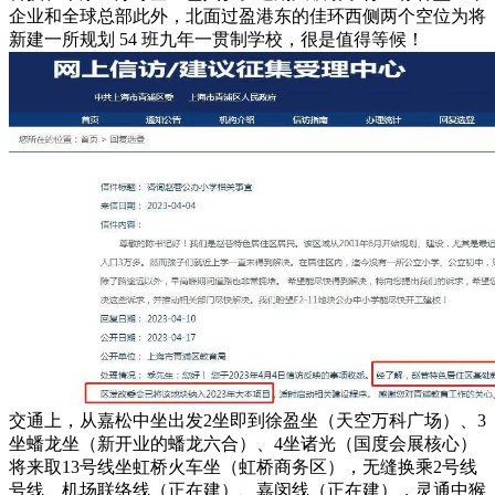
企业和全球总部此外，北面过盈港东的佳环西侧两个空位为将
新建一所规划 54 班九年一贯制学校，很是值得等候！
交通上，从嘉松中坐出发2坐即到徐盈坐（天空万科广场）、3
坐蟠龙坐（新开业的蟠龙六合）、4坐诸光（国度会展核心）
将来取13号线坐虹桥火车坐（虹桥商务区），无缝换乘2号线
号线、机场联络线（正在建）、嘉闵线（正在建），灵通中猴