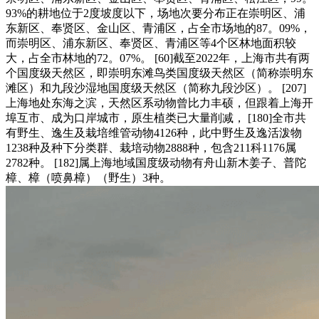
93%的耕地位于2度坡度以下，场地次要分布正在崇明区、浦
东新区、奉贤区、金山区、青浦区，占全市场地的87。09%，
而崇明区、浦东新区、奉贤区、青浦区等4个区林地面积较
大，占全市林地的72。07%。 [60]截至2022年，上海市共有两
个国度级天然区，即崇明东滩鸟类国度级天然区（简称崇明东
滩区）和九段沙湿地国度级天然区（简称九段沙区）。 [207]
上海地处东海之滨，天然区系动物曾比力丰硕，但跟着上海开
埠互市、成为口岸城市，原生植类已大量削减， [180]全市共
有野生、逸生及栽培维管动物4126种，此中野生及逸活泼物
1238种及种下分类群、栽培动物2888种，包含211科1176属
2782种。 [182]属上海地域国度级动物有舟山新木姜子、普陀
樟、樟（喷鼻樟）（野生）3种。