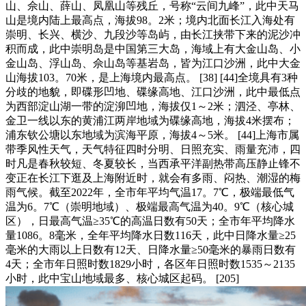
山、佘山、薛山、凤凰山等残丘，号称“云间九峰”，此中天马
山是境内陆上最高点，海拔98。2米；境内北面长江入海处有
崇明、长兴、横沙、九段沙等岛屿，由长江挟带下来的泥沙冲
积而成，此中崇明岛是中国第三大岛，海域上有大金山岛、小
金山岛、浮山岛、佘山岛等基岩岛，皆为江口沙洲，此中大金
山海拔103。70米，是上海境内最高点。 [38] [44]全境具有3种
分歧的地貌，即碟形凹地、碟缘高地、江口沙洲，此中最低点
为西部淀山湖一带的淀泖凹地，海拔仅1～2米；泗泾、亭林、
金卫一线以东的黄浦江两岸地域为碟缘高地，海拔4米摆布；
浦东钦公塘以东地域为滨海平原，海拔4～5米。 [44]上海市属
带季风性天气，天气特征四时分明、日照充实、雨量充沛，四
时凡是春秋较短、冬夏较长，当西承平洋副热带高压静止锋不
变正在长江下逛及上海附近时，就会有多雨、闷热、潮湿的梅
雨气候。截至2022年，全市年平均气温17。7℃，极端最低气
温为6。7℃（崇明地域）、极端最高气温为40。9℃（核心城
区），日最高气温≥35℃的高温日数有50天；全市年平均降水
量1086。8毫米，全年平均降水日数116天，此中日降水量≥25
毫米的大雨以上日数有12天、日降水量≥50毫米的暴雨日数有
4天；全市年日照时数1829小时，各区年日照时数1535～2135
小时，此中宝山地域最多、核心城区起码。 [205]