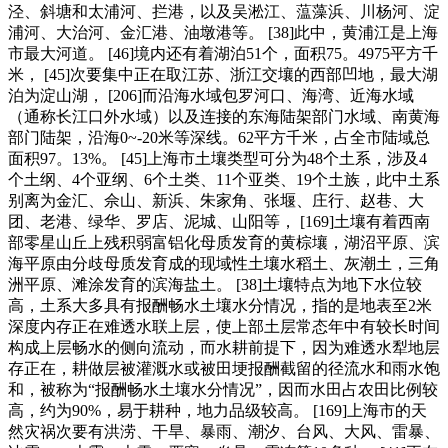
泾、斜塘和太浦河、拦港，以及吴淞江、蕰藻浜、川杨河、淀
浦河、大治河、金汇港、油墩港等。 [38]此中，黄浦江是上海
市最大河道。 [46]境内还有着湖泊51个，面积75。4975平方千
米， [45]次要集中正在取江苏、浙江交壤的西部凹地，最大湖
泊为淀山湖， [206]而沿海水域包罗河口、海湾、近海水域
（通称长江口外水域）以及连接的东海陆架部门水域、南黄海
部门陆架，沿海0~-20米等深线。62平方千米，占全市陆域总
面积97。13%。 [45]上海市土壤类型可分为48个土系，涉及4
个土纲、4个亚纲、6个土类、11个亚类、19个土族，此中土系
别离为金汇、佘山、新浜、朱家角、张堰、庄行、赵巷、大
团、老港、绿华、罗店、泥城、山阳等， [169]土壤有着西南
部零星山丘上残积弱富铝化母质发育的黄棕壤，湖沼平原、滨
海平原由分歧母质发育成的现域性土壤水稻土、灰潮土，三角
洲平原、滩涂发育的滨海盐土。 [38]土壤特点为地下水位较
高，土系大多具有报酬畅水土壤水分情况，指的是地表至2米
深度内存正在难透水联上层，使上部土层常态年中有较长时间
构成上层畅水的侧向流动，而水耕前提下，因为难透水犁地层
存正在，耕做层被灌溉水或被田埂报酬截留的径流水和雨水饱
和，被称为“报酬畅水土壤水分情况”，因而水田占农田比例较
高，约为90%，易于耕种，地力品级较高。 [169]上海市的天
然灾祸次要有洪涝、干旱、暴雨、潮汐、台风、大风、雷暴、