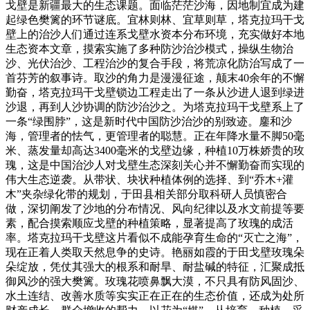
戈壁是新疆最大的生态课题。面临茫茫沙海，因地制宜成为建
起绿色樊篱的环节谜底。宜林则林、宜草则草，塔克拉玛干戈
壁上的治沙人们通过连系戈壁水资本分布环境，充实做好本地
生态资本文章，摸索实施了多种防沙治沙模式，操纵生物治
沙、光伏治沙、工程治沙的复合手段，将荒凉化防治写成了一
首芬芳的叙事诗。取沙的角力是漫漫征途，颠末40余年的不懈
勤奋，塔克拉玛干戈壁锁边工程走出了一条从沙进人退到绿进
沙退，再到人沙协调的防沙治沙之。为塔克拉玛干戈壁系上了
一条“绿围脖”，这是新时代中国防沙治沙的别致迹。鏖和沙
海，管理者的怯气，更管理者的聪慧。正在年降水量不脚50毫
米、蒸发量却高达3400毫米的戈壁边缘，种植10万株娇贵的玫
瑰，这是中国治沙人对戈壁生态深刻关心并不懈勤奋而实现的
伟大生态逆袭。从带状、块状种植体例的选择、到“乔木+灌
木”夹杂绿化带的规划，于田县相关部分取科研人员慎密合
做，深切阐发了沙地的分布情况、风向纪律以及水文前提等要
素，配合摸索顺应戈壁的种植策略，显著提高了玫瑰的成活
率。塔克拉玛干戈壁这片看似不成能孕育生命的“灭亡之海”，
现在正着人类取天然息争的史诗。艳丽如霞的于田戈壁玫瑰朵
朵绽放，凭仗其强大的根系和耐旱、耐盐碱的特征，汇聚成抵
御风沙的强大樊篱。玫瑰花喷鼻飘大漠，不只具有防风固沙、
水土连结、改善水质等实实正在正在的生态价值，还成为处所