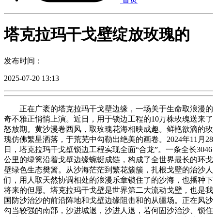
塔克拉玛干戈壁绽放玫瑰的
发布时间：
2025-07-20 13:13
正在广袤的塔克拉玛干戈壁边缘，一场关于生命取浪漫的
奇不雅正悄悄上演。近日，用于锁边工程的10万株玫瑰送来了
怒放期。黄沙漫卷西风，取玫瑰花海相映成趣。鲜艳欲滴的玫
瑰仿佛繁星洒落，于荒芜中勾勒出绝美的画卷。2024年11月28
日，塔克拉玛干戈壁锁边工程实现全面“合龙”。一条全长3046
公里的绿篱沿着戈壁边缘蜿蜒成链，构成了全世界最长的环戈
壁绿色生态樊篱。从沙海茫茫到繁花簇簇，扎根戈壁的治沙人
们，用人取天然协调相处的浪漫乐章锁住了的沙海，也播种下
将来的但愿。塔克拉玛干戈壁是世界第二大流动戈壁，也是我
国防沙治沙的前沿阵地和戈壁边缘阻击和的从疆场。正在风沙
勾当较强的南部，沙进城退，沙进人退，若何固沙治沙、锁住