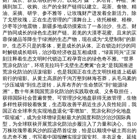
财产成长、群众增收的帮力。以花为“媒”，从培育、种植、采
摘到加工、收购、出产的全财产链得以建立。花茶、食物、精
油、采摘、研学、参不雅等，让玫瑰财产迸发着全新活力。除
了戈壁玫瑰，正在生态管理的广漠舞台上，依托梭梭、柽柳、
沙枣等沙地震物，新疆多地成功摸索出了一条治沙、生态、财
产协同成长的绿色生态财产链。若羌的大漠枣花蜜、且末的苁
蓉保健品等降生于绿洲的生态产物，现在成为“戈壁制制”的新
IP。生态不只是的客体，更是成长的从体。正在锁边封沙的同
时解锁成长暗码，治沙取经济收益互相成绩，“绿富同兴”正深
刻注释着生态文明时代锁边工程孕育出的绿色奇不雅。“世界
荒凉化防治”，环塔克拉玛干戈壁生态樊篱“合龙”是我国推进
荒凉化防治的活泼缩影，也是我国正在生态文明扶植道上砥砺
前行的缩影。从黄土高原的千沟万壑到林海苍莽，从毛乌素的
“沙压城墙”到生态逆转，从库布齐的“生命禁区”到“能源绿
洲”，数十年来我国荒凉化防治的实践取收成、义务取担任，
获得国际社会普遍誉赞。可管理沙化地盘获得无效管理，生物
多样性获得较着恢复，生态取改善平易近生步入良性轮回，我
国正在全球率先实现地盘退化“零增加”、荒凉化和沙化地盘
“双缩减”，成为全球增绿贡献最大的国度和防沙治沙国际典
型，为全球联袂开展荒凉化防治步履注入了力量和决心。当10
万株玫瑰带着风沙的踪迹昂首绽放，恰是以顺境中破土而出的
生态奇不雅，书写着中国报酬实现定国安邦、丰衣足食、延续