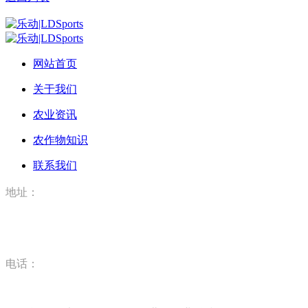
网站首页
关于我们
农业资讯
农作物知识
联系我们
地址：
河北省唐山市丰润区丰登坞镇乐动|LDSports（河北）农业科
技有限公司
电话：
15832520628