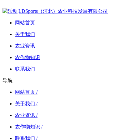
网站首页
关于我们
农业资讯
农作物知识
联系我们
导航
网站首页 /
关于我们 /
农业资讯 /
农作物知识 /
联系我们 /