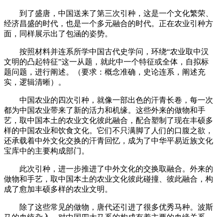
到了盛唐，中国送来了第三次引种，这是一个文化繁荣、
经济昌盛的时代，也是一个多元融合的时代。正在农业引种方
面，同样展示出了包涵的姿势。
按照材料并连系所学中国古代史学问，环绕“农业取中汉
文明的凸起特征”这一从题，就此中一个特征或全体，自拟标
题问题，进行阐述。（要求：概念准确，史论连系，阐述充
实，逻辑清晰）。
中国农业的四次引种，就像一部出色的汗青长卷，每一次
都为中国农业带来了新的活力和机缘。这些外来的做物和手
艺，取中国本土的农业文化彼此融合，配合塑制了现在丰硕多
样的中国农业和饮食文化。它们不只满脚了人们的口腹之欲，
还承载着中外文化交换的汗青回忆，成为了中华平易近族文化
宝库中的主要构成部门。
此次引种，进一步推进了中外文化的交换取融合。外来的
做物和手艺，取中国本土的农业文化彼此碰撞、彼此融合，构
成了愈加丰硕多样的农业文明。
除了这些常见的做物，唐代还引进了很多优秀马种。波斯