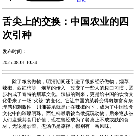
舌尖上的交换：中国农业的四
次引种
发布时间：
2025-08-01 10:34
除了粮食做物，明清期间还引进了很多经济做物，烟草、
辣椒、西红柿等。烟草的传入，改变了一些人的糊口习惯，逐
步构成了奇特的烟草文化。辣椒的到来，更是给中国的饮食文
化带来了一场“火辣”的变化。它让中国的菜肴变得愈加富有条
理感和刺激性，川湘菜系就是正在辣椒的下，成为了中国饮食
文化中的璀璨明珠。西红柿最后被当做抚玩动物，后来逐步被
人们发觉其食用价值，现在曾经成为了餐桌上不成或缺的食
材，无论是炒菜、煮汤仍是凉拌，都别有一番风味。