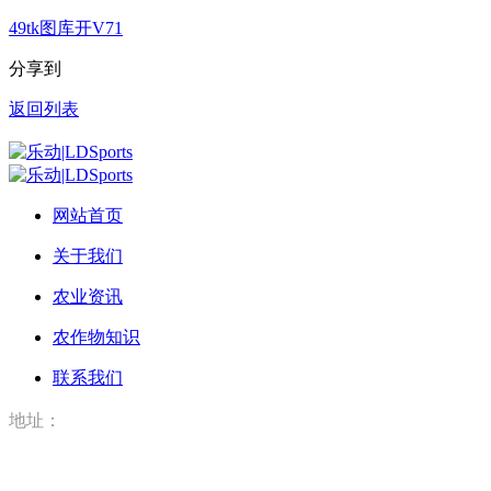
49tk图库开V71
分享到
返回列表
网站首页
关于我们
农业资讯
农作物知识
联系我们
地址：
河北省唐山市丰润区丰登坞镇乐动|LDSports（河北）农业科
技有限公司