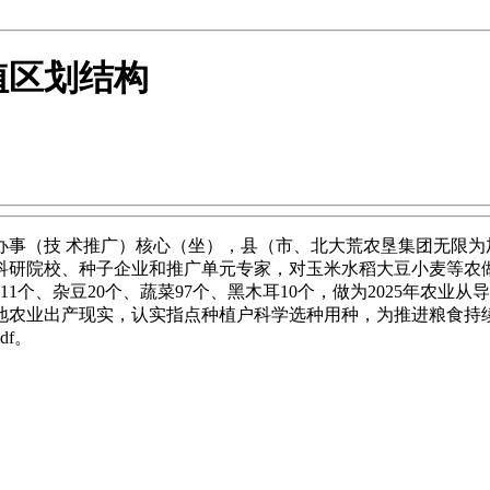
植区划结构
（技 术推广）核心（坐），县（市、北大荒农垦集团无限为
科研院校、种子企业和推广单元专家，对玉米水稻大豆小麦等农
子11个、杂豆20个、蔬菜97个、黑木耳10个，做为2025年农
农业出产现实，认实指点种植户科学选种用种，为推进粮食持续减
df。