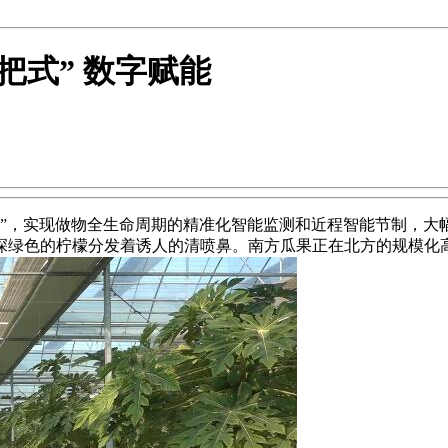
把式” 数字赋能
”，实现做物全生命周期的精准化智能监测和近程智能节制，大
深绿色的柠檬分发着诱人的清喷鼻。南方瓜果正在北方的规模化