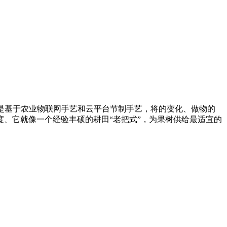
是基于农业物联网手艺和云平台节制手艺，将的变化、做物的
、它就像一个经验丰硕的耕田“老把式”，为果树供给最适宜的