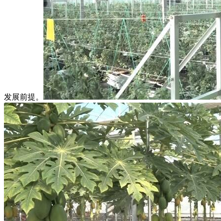
发展前提。