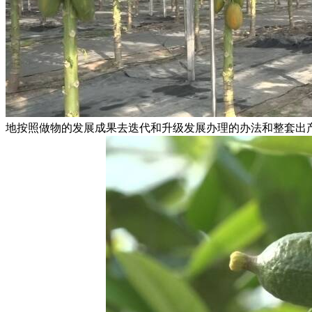
地按照做物的发展成果去迭代和升级发展办理的办法和整套出