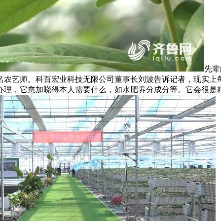
先辈
3名农艺师。科百宏业科技无限公司董事长刘波告诉记者，现实
办理，它愈加晓得本人需要什么，如水肥养分成分等。它会很是