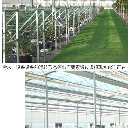
需求、设备设备的运转形态等出产要素通过虚拟现实毗连正在