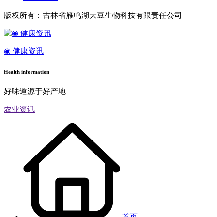
版权所有：吉林省雁鸣湖大豆生物科技有限责任公司
◉ 健康资讯
Health information
好味道源于好产地
农业资讯
首页