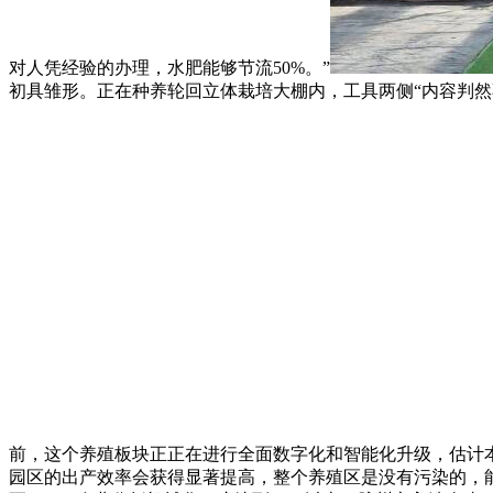
对人凭经验的办理，水肥能够节流50%。”
初具雏形。正在种养轮回立体栽培大棚内，工具两侧“内容判
前，这个养殖板块正正在进行全面数字化和智能化升级，估计
园区的出产效率会获得显著提高，整个养殖区是没有污染的，