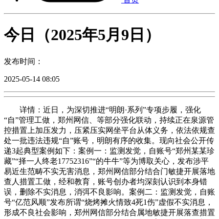
今日（2025年5月9日）
发布时间：
2025-05-14 08:05
详情：近日，为深切推进“明朗·系列”专项步履，强化
“自”管理工做，郑州网信、等部分强化联动，持续正在泉源管
控措置上加压发力，压紧压实网坐平台从体义务，依法依规查
处一批违法违规“自”账号，明朗有序的收集。现向社会公开传
递3起典型案例如下：案例一：监测发觉，自账号“郑州某某珍
藏”“择一人终老17752316”“的牛牛”等为博取关心，发布涉平
易近生范畴不实无害消息，郑州网信部分结合门敏捷开展落地
查人措置工做，经和教育，账号创办者均深刻认识到本身错
误，删除不实消息，消弭不良影响。案例二：监测发觉，自账
号“亿范风顺”发布所谓“烧烤摊火情致4死1伤”虚假不实消息，
形成不良社会影响，郑州网信部分结合属地敏捷开展落查措置