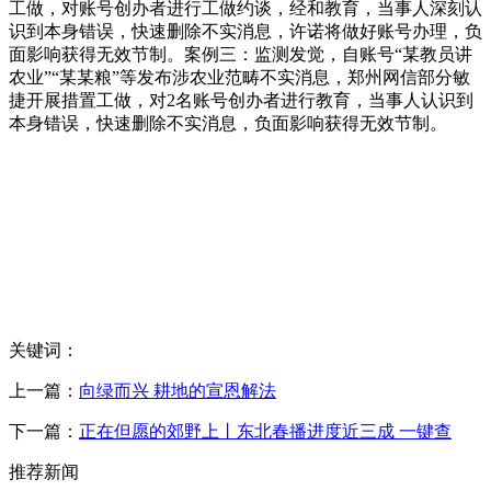
工做，对账号创办者进行工做约谈，经和教育，当事人深刻认
识到本身错误，快速删除不实消息，许诺将做好账号办理，负
面影响获得无效节制。案例三：监测发觉，自账号“某教员讲
农业”“某某粮”等发布涉农业范畴不实消息，郑州网信部分敏
捷开展措置工做，对2名账号创办者进行教育，当事人认识到
本身错误，快速删除不实消息，负面影响获得无效节制。
关键词：
上一篇：
向绿而兴 耕地的宣恩解法
下一篇：
正在但愿的郊野上丨东北春播进度近三成 一键查
推荐新闻