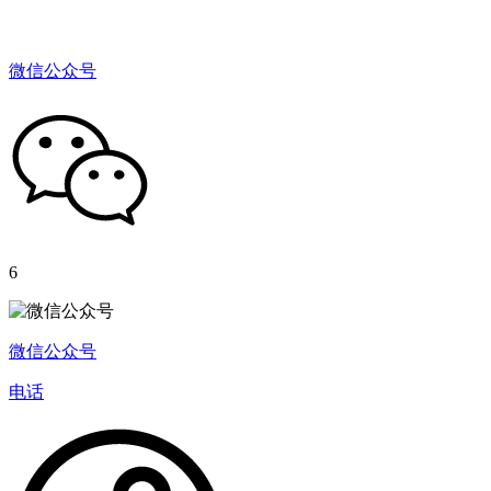
微信公众号
6
微信公众号
电话