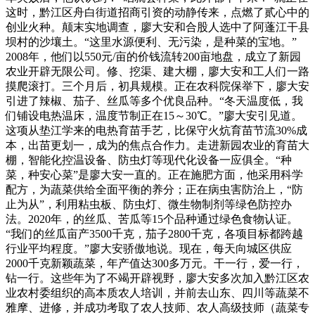
这时，黔江区舟白街道招商引资的动静传来，点燃了贰心中的
创业火种。颠末实地调查，廖大安和合股人选中了阿蓬江干县
坝村的沙壤土。“这里水源便利、无污染，是种菜的宝地。”
2008年，他们以550元/亩的价钱流转200亩地盘，成立了新园
农业开辟无限公司。修、挖渠、建大棚，廖大安和工人们一路
摸爬滚打。三个月后，初具规模。正在农科院保举下，廖大安
引进了辣椒、茄子、丝瓜等多个优良品种。“冬天温度低，我
们铺设电热温床，温度节制正在15～30℃。”廖大安引见道。
这项从垫江学来的电热育苗手艺，比保守火炕育苗节流30%成
本，出苗更划一，成为的焦点合作力。走进新园农业的育苗大
棚，智能化控温设备、防虫灯等现代化设备一应俱全。“种
菜，种安心菜”是廖大安一直的。正在施肥方面，他采用科学
配方，为蔬菜供给全面平衡的养分；正在病虫害防治上，“防
止为从”，利用粘虫板、防虫灯、微生物制剂等绿色防控办
法。2020年，的丝瓜、苦瓜等15个品种通过绿色食物认证。
“我们的丝瓜亩产3500千克，茄子2800千克，各项目标都跨越
行业平均程度。”廖大安骄傲地说。现在，每天向城区供应
2000千克新颖蔬菜，年产值达300多万元。干一行，爱一行，
钻一行。这些年为了不竭开辟视野，廖大安多次加入黔江区农
业农村委组织的高本质农人培训，并前去山东、四川等蔬菜不
雅摩、进修，并成功考取了农人技师、农人高级技师（蔬菜专