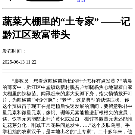
蔬菜大棚里的“土专家” ——记
黔江区致富带头
发布时间：
2025-06-13 11:22
“廖教员，您看这辣椒苗新长的叶子怎样有点发黄？”清晨
的薄雾中，黔江区中堂镇送新村脱贫户华晓杨焦心地望着自家
大棚里的辣椒苗。闻讯赶来的廖大安蹲下身，指尖悄悄拨开叶
片，为辣椒苗“问诊评脉”：“老华，这是典型的缺镁症状。你
这个辣椒苗子现正在是定植后快速发展的期间，要留意弥补中
量元素和微量元素，像钙、硼等元素能推进新根根尖的发展，
镁、铁等元素能防止叶片黄化或发白；硼锌等微量元素还能推
进花芽分化，削减正常花果问题发生……”这个皮肤乌黑、手
掌粗拙的农家汉子，是本地出名的“土专家”。二十多年来，他