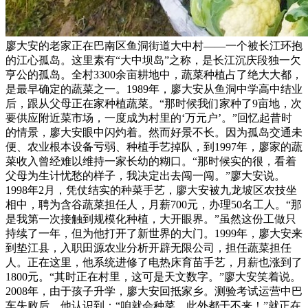
廖大安的老家正在巴南区鱼洞街道大中村——一个被长江环抱
的江心孤岛。这里素有“大中坝岛”之称，是长江沉庆段独一欠
亨公的孤岛。全村3300余亩耕地中，蔬菜种植占了绝大大都，
是最早确定的蔬菜之一。1989年，廖大安从鱼洞中学高中结业
后，跟从父母正在家种植蔬菜。“那时候我们家种了9亩地，次
要供应附近菜市场，一度成为村里的‘万元户’。”回忆起昔时
的情景，廖大安眼中闪灼着。然而好景不长。因为孤岛交通未
便、农业根本设备亏弱、种植手艺掉队，到1997年，廖家的蔬
菜收入曾经难以维持一家长幼的糊口。“那时候实的很，看着
父母为生计忧愁的样子，我决定出去闯一闯。”廖大安说。
1998年2月，凭仗结实的种菜手艺，廖大安被九龙坡区农技坐
相中，聘为含谷蔬菜担任人，月薪700元，办理50名工人。“那
是我第一次接触到规模化种植，大开眼界。”虽然这份工做只
持续了一年，但为他打开了新世界的大门。1999年，廖大安来
到垫江县，入职田源农业分析开辟无限公司，担任蔬菜担任
人。正在这里，他系统进修了电热床育苗手艺，月薪也涨到了
1800元。“其时正在村里，这可是天文数字。”廖大安笑着说。
2008年，由于孩子升学，廖大安回抵家乡。测验考试运营中巴
车失败后，他认识到：“咱就会种菜，此外都干不来！”就正在