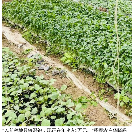
“以前种地只够温饱，现正在年收入5万元。”残疾农户华晓杨