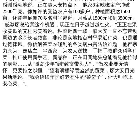
感谢感动地说。正在廖大安指点下，他家8亩辣椒亩产冲破
2500千克。像如许的受益农户有100多户，种植面积达1500
亩。还常年雇佣70多名村平易近。月薪从1500元涨到3500元。
“感激廖总给我这个机遇，现正在日子越过越红火。”正正在采
收黄瓜的艾桂秀笑着说。种菜近四十载，廖大安一直不忘带动
周边的乡亲长者致富，非论是实地指点村平易近种菜，仍是通
过德律风、微信解答菜农碰到的各类病虫害防治难题，他都亲
力亲为。走店主，串西家，为农人送技，手把手教群众科学种
菜，推广使用新手艺、新品种，正在田间地头总能看见他忙碌
的身影……从“孤岛少年”到“致富带头人”，“做农业要无情
怀，更要持之以恒，”望着满棚绿意盎然的蔬菜，廖大安目光
果断地说，“我会继续守护好老苍生的‘菜篮子’，让大师吃上
安心菜。”。