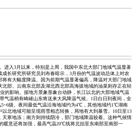
。进入3月以来，特别是上周，我国中东北大部门地域气温显著
续成长研究所研究员刘布春暗示，3月份的气温波动总体上对农
部将有大幅度降温。因为前期气温显著偏高，降温对大部门地域
庆北部、云南东北部及湖北西北部高海拔地域的油菜则存正在轻
农业的影响。据地方景象形象台动静，长江以北的大部地域气温
带气温稍有崎岖山东将送来大风降温气候。1日白日到夜间，全
风5~6级。夜间最低气温沿海地域约为4℃，其他地域约1℃湖南
以北地域可能呈现雨雪相态转换，局地有大到暴雪。10日至13
，天寒地冻；南方则持续阴冷，部门地域降温较着。这种气候情
的暖意还将加强，最高气温20℃线将北抬至东南部至南部一