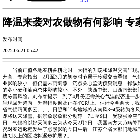
降温来袭对农做物有何影响 专
发布时间：
2025-06-21 05:42
当前正值各地春耕备耕之时，大幅的升暖和降温交替呈现。本
升高。专家指出，2月至3月的初春时节属于冷暖交替季候，气
业影响较小，但仍需未雨绸缪，沉点关心监测预警消息，操纵
的冬小麦和油菜总体影响较小。不外，陕西中部、山西南部部
度冻害风险。刘布春提示，到了4月份还需关心气温能否进一
呈现回升趋向，升温幅度遍及正在4℃以上。估计今明两天，
省气候晴间多云。、、日照和半岛地域将从南风3~4级转为冬风4
即将送来降雪。据景象形象部分动静，7日至9日，受较强冷空
日，气候将以好天间多云为从今天2月2日，我国南方大范畴
况对春运返程发生了必然影响今日午后，江苏全省大部门地域气
线℃以上的区域将逐步扩展？。