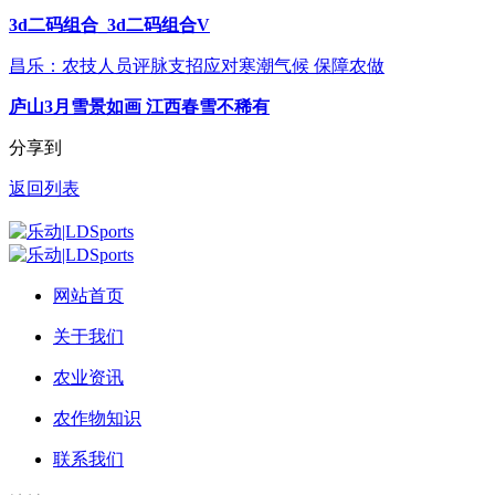
3d二码组合_3d二码组合V
昌乐：农技人员评脉支招应对寒潮气候 保障农做
庐山3月雪景如画 江西春雪不稀有
分享到
返回列表
网站首页
关于我们
农业资讯
农作物知识
联系我们