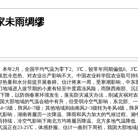
家未雨绸缪
年2月，全国平均气温为零下2。3℃，较常年同期偏低0。3℃
候忽冷忽热、对农业出产影响不大。中国农业科学院农业取可持
好热量和水分前提开展春耕。估计将来一周，受寒潮影响，中东
门地域进入拔节期的小麦有轻至中度霜冻风险，而陕西南部、沉
步下降，以防倒春寒环境发生，落实防灾减灾办法，削减灾祸对
我国大部地域的气温会稳中有升，但受弱冷空气影响，东北部、一
~5级，阵风6~7级；其他地域则由南风2~3级转为冬风4级，阵
气影响，湖南将履历一次降温、降雨和风力加大的气候过程。湘中
降雨持续，冷空气影响下南北方均将履历降温。北方多地气温降低
温正在23-25℃，体感舒服。估计一曲到下周初，我国大部地域