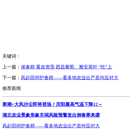
关键词：
上一篇：
保春耕 看农资⑨ 西昌葡萄、雅安茶叶 “吃”上
下一篇：
风起田间护春耕——看多地农业出产若何应对大
推荐新闻
寒潮+大风沙尘即将登场！庆阳最高气温下降12～
湖北农业景象形象灾祸风险预警发出倒春寒来袭
风起田间护春耕——看多地农业出产若何应对大