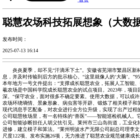
聪慧农场科技拓展想象（大数
发布时间：
2025-07-13 16:14
炎炎夏季，却不见“汗滴禾下土”。安徽省芜湖市繁昌区新林
息，并及时传输到后方的批示核心。“这里就像人的‘大脑’。”
本年地方一号文件提出：“支撑成长聪慧农业，拓展人工智能
羲农场是中国科学院成长聪慧农业的试点项目。2023年，项
深。“保守农业，面对很多不确定要素。使用大数据，可以或
农场环绕墒情、景象形象、病虫害等开辟、锻炼了相关模子和
现代消息手艺配备，对农业进行全方位升级，实现了出产过程
公司聪慧牧场里，有一名特殊的“兽医”——智能巡检机械人。
公司智能诊断担任人胡义怯引见。莱州市三山岛街道，工业化
进修，建立模子和算法。”莱州明波水产无限公司副总司理李
尺度122项、发布实施26项，无力推进了聪慧农业规范健康成长