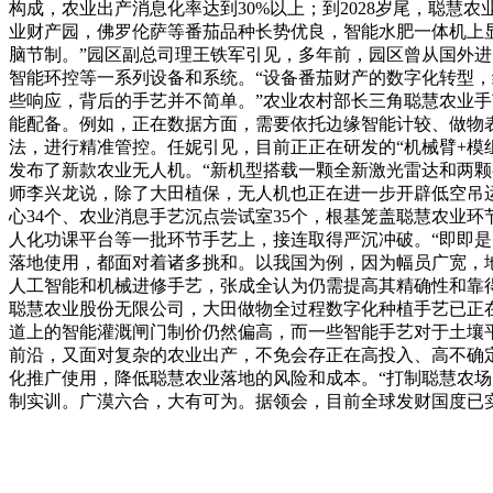
构成，农业出产消息化率达到30%以上；到2028岁尾，聪
业财产园，佛罗伦萨等番茄品种长势优良，智能水肥一体机上显
脑节制。”园区副总司理王铁军引见，多年前，园区曾从国外进
智能环控等一系列设备和系统。“设备番茄财产的数字化转型，结
些响应，背后的手艺并不简单。”农业农村部长三角聪慧农业
能配备。例如，正在数据方面，需要依托边缘智能计较、做物
法，进行精准管控。任妮引见，目前正正在研发的“机械臂+模
发布了新款农业无人机。“新机型搭载一颗全新激光雷达和两颗
师李兴龙说，除了大田植保，无人机也正在进一步开辟低空吊
心34个、农业消息手艺沉点尝试室35个，根基笼盖聪慧农业
人化功课平台等一批环节手艺上，接连取得严沉冲破。“即即
落地使用，都面对着诸多挑和。以我国为例，因为幅员广宽，
人工智能和机械进修手艺，张成全认为仍需提高其精确性和靠
聪慧农业股份无限公司，大田做物全过程数字化种植手艺已正在
道上的智能灌溉闸门制价仍然偏高，而一些智能手艺对于土壤
前沿，又面对复杂的农业出产，不免会存正在高投入、高不确
化推广使用，降低聪慧农业落地的风险和成本。“打制聪慧农
制实训。广漠六合，大有可为。据领会，目前全球发财国度已实