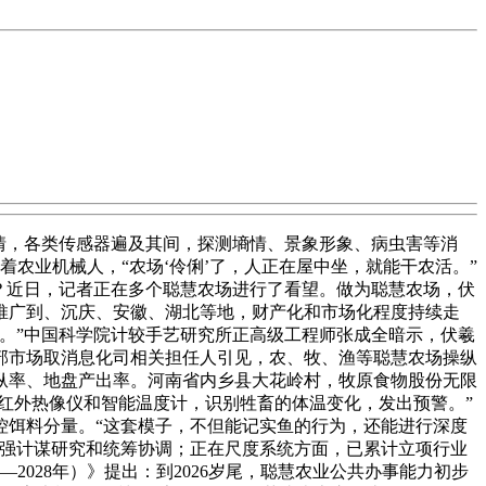
情，各类传感器遍及其间，探测墒情、景象形象、病虫害等消
着农业机械人，“农场‘伶俐’了，人正在屋中坐，就能干农活。”
？近日，记者正在多个聪慧农场进行了看望。做为聪慧农场，伏
被推广到、沉庆、安徽、湖北等地，财产化和市场化程度持续走
。”中国科学院计较手艺研究所正高级工程师张成全暗示，伏羲
部市场取消息化司相关担任人引见，农、牧、渔等聪慧农场操纵
纵率、地盘产出率。河南省内乡县大花岭村，牧原食物股份无限
红外热像仪和智能温度计，识别牲畜的体温变化，发出预警。”
控饵料分量。“这套模子，不但能记实鱼的行为，还能进行深度
加强计谋研究和统筹协调；正在尺度系统方面，已累计立项行业
—2028年）》提出：到2026岁尾，聪慧农业公共办事能力初步