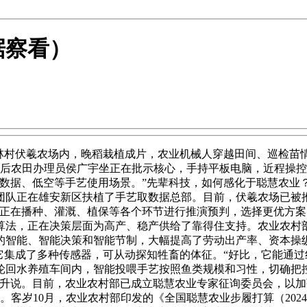
据察看）
村伏羲农场内，晚稻栽植成片，农业机械人穿越田间、巡检苗
95后农田办理员侯广宇坐正在批示核心，手持平板电脑，近程操控
、数据、低空等手艺使用场景。”先辈科技，如何感化于聪慧农业
目团队正在雄安新区扶植了手艺取数据总部。目前，伏羲农场已
许正在播种、灌溉、植保等各个环节进行推演预判，选择更优方案
算法，正在决策层面为高产、稳产供给了靠得住支持。农业农村
的智能、智能决策和智能节制，大幅提高了劳动出产率、资本操
它集成了多种传感器，可从动探知牲畜的体征。“好比，它能通过
轮回水养殖车间内，智能投喂手艺按照鱼类规模和习性，切确把
文升说。目前，农业农村部已成立聪慧农业专家征询委员会，以
。客岁10月，农业农村部印发的《全国聪慧农业步履打算（2024