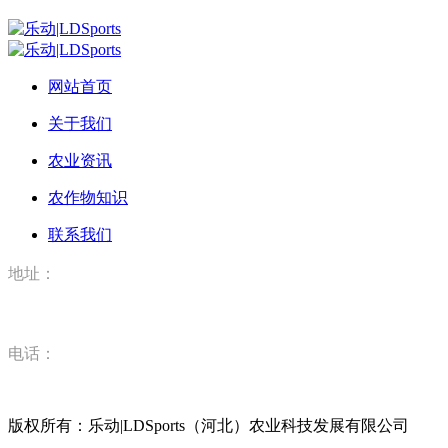
网站首页
关于我们
农业资讯
农作物知识
联系我们
地址：
河北省唐山市丰润区丰登坞镇乐动|LDSports（河北）农业科
电话：
15832520628
版权所有：乐动|LDSports（河北）农业科技发展有限公司