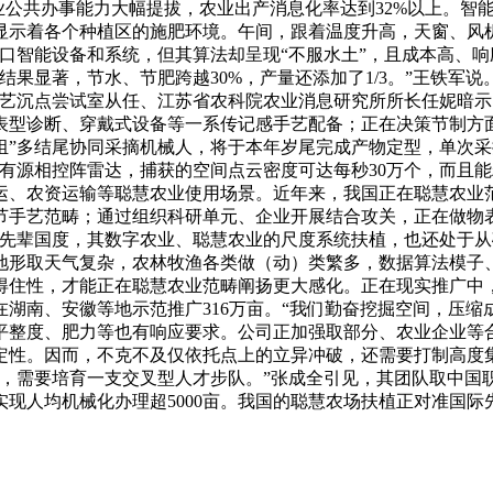
慧农业公共办事能力大幅提拔，农业出产消息化率达到32%以上。
示着各个种植区的施肥环境。午间，跟着温度升高，天窗、风机从
口智能设备和系统，但其算法却呈现“不服水土”，且成本高、
果显著，节水、节肥跨越30%，产量还添加了1/3。”王铁军
手艺沉点尝试室从任、江苏省农科院农业消息研究所所长任妮暗
表型诊断、穿戴式设备等一系传记感手艺配备；正在决策节制方
组”多结尾协同采摘机械人，将于本年岁尾完成产物定型，单次采摘
有源相控阵雷达，捕获的空间点云密度可达每秒30万个，而且
运、农资运输等聪慧农业使用场景。近年来，我国正在聪慧农业
环节手艺范畴；通过组织科研单元、企业开展结合攻关，正在做
是先辈国度，其数字农业、聪慧农业的尺度系统扶植，也还处于从
地形取天气复杂，农林牧渔各类做（动）类繁多，数据算法模子
得住性，才能正在聪慧农业范畴阐扬更大感化。正在现实推广中
湖南、安徽等地示范推广316万亩。“我们勤奋挖掘空间，压缩
平整度、肥力等也有响应要求。公司正加强取部分、农业企业等
定性。因而，不克不及仅依托点上的立异冲破，还需要打制高度
场，需要培育一支交叉型人才步队。”张成全引见，其团队取中国
现人均机械化办理超5000亩。我国的聪慧农场扶植正对准国际