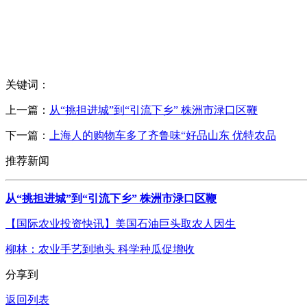
关键词：
上一篇：
从“挑担进城”到“引流下乡” 株洲市渌口区鞭
下一篇：
上海人的购物车多了齐鲁味“好品山东 优特农品
推荐新闻
从“挑担进城”到“引流下乡” 株洲市渌口区鞭
【国际农业投资快讯】美国石油巨头取农人因生
柳林：农业手艺到地头 科学种瓜促增收
分享到
返回列表