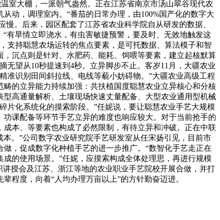
智能温室大棚，一派朝气盎然。正在江苏省南京市汤山翠谷现代农
动，调理室内。“番茄的日常办理，由100%国产化的数字大
响应慢。后来，园区配套了江苏省农业科学院自从研发的数据、
说。“有旱情立即浇水，有虫害敏捷预警，要及时、无效地触发这
示，支持聪慧农场运转的焦点要素，是可托数据、算法模子和智
面，沉点则是针对、水肥药、能耗、饲喂等要素，建立起核默算
无望从10秒提速到4秒。立异脚步不止。客岁11月，大疆农业
能精准识别田间斜拉线、电线等藐小妨碍物。”大疆农业高级工程
范畴的立异能力持续加强：共扶植国度聪慧农业立异核心和分核
物表型高通量解析、土壤现场快速丈量配备、大型农业通用型机械
碎片化系统化的摸索阶段。”任妮说，要让聪慧农业手艺大规模
、功课配备等环节手艺立异的难度也响应较大。对于当前抢手的
，成本、等要素也构成了必然限制，有待立异和冲破。正在中联
成本。”公司数字农业研究院手艺研发室从任宋扬引见，目前市
合做，促成数字化种植手艺的进一步推广。“数智化手艺走正在
集成的使用场景。”任妮，应摸索构成全体处理思，再进行规模
职讲授会及江苏、浙江等地的农业职业手艺院校开展合做，并打
先辈程度，向着“人均办理万亩以上”的方针勤奋迈进。