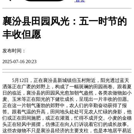
襄汾县田园风光：五一时节的
丰收但愿
发布时间：
2025-07-16 20:23
5月12日，正在襄汾县新城镇伯玉村附近，阳光透过蓝天
洒落正在广袤的郊野上，构成了一幅斑斓的田园画卷。跟着夏
日的临近，襄汾县的田园风光愈加朝气盎然，各类农做物如小
麦、玉米等正在阳光的下健壮成长，呈现出一片丰收的但愿。
正在这一片朝气蓬勃的郊野中，农人们的辛勤奋动获得了报
答。跟着气温的升高，田间地头处处可见农人忙碌的身影，他
们或正在田间施肥，或正在灌溉，忙得不成开交。小麦的金穗
头正在轻风中摇摆，仿佛正在向人们诉说着它们的成长故事。
这些农做物不只是襄汾县经济的主要支柱，也是本地居平易近