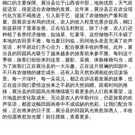
糊口的主要保障。襄汾县位于山西省中部，地舆优胜，天气前
提适宜，很是适合农做物的发展。近年来，襄汾县正在农业现
代化方面不竭推进，引入新手艺、提拔了农做物的产量和质
量。跟着农业布局的优化，农人的收入程度也逐步提高，糊口
前提获得了显著改善。正在伯玉村附近，除了小麦，农人们还
种植了各类经济做物，如油菜、红薯等。这些做物不只丰硕了
本地的农田景不雅，每当夏日到临，田间地头老是充满了欢声
笑语，村平易近们齐心合力，配合驱逐丰收的季候。此外，襄
汾县的田园风光吸引了越来越多的旅客前来参不雅。每到这个
季候，旅客们纷纷来到这里，摄影、采摘、体验稼穑勾当，成
为了旅客们正在襄汾县的一大乐趣。正在这片斑斓的田园中，
不只有农做物的健壮成长，还有人取天然协调相处的活泼场
景。每一片绿叶、每一朵花儿，都正在诉说着发展的故事，也
正在提示我们爱惜这份来之不易的天然捐赠。跟着时间的推
移，襄汾县的田园风光将继续吸引着更多的人们前来看望，这
片地盘的变化取成长。无论是农人的辛勤付出，仍是旅客的欢
声笑语，都是这幅田园画卷中不成或缺的色彩。让我们配合等
候，正在将来的日子里，襄汾县的田园风光将愈加诱人，丰收
的但愿将愈加光耀！前往搜狐，查看更多。