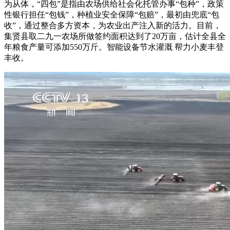
为从体，“四包”是指由农场供给社会化托管办事“包种”，政策
性银行担任“包钱”，种植业安全保障“包赔”，最初由兜底“包
收”，通过整合多方资本，为农业出产注入新的活力。目前，
集贤县取二九一农场所做签约面积达到了20万亩，估计全县全
年粮食产量可添加550万斤。智能设备节水灌溉 帮力小麦丰登
丰收。