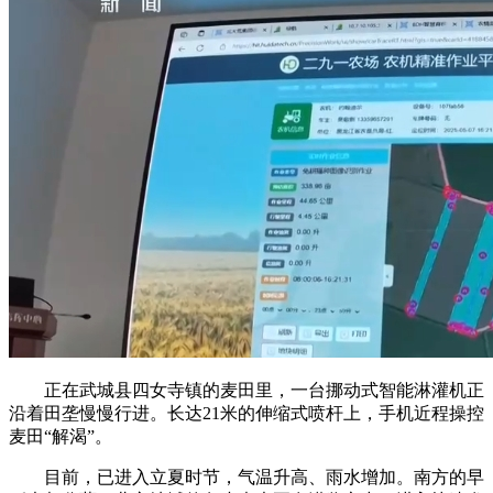
正在武城县四女寺镇的麦田里，一台挪动式智能淋灌机正
沿着田垄慢慢行进。长达21米的伸缩式喷杆上，手机近程操控
麦田“解渴”。
目前，已进入立夏时节，气温升高、雨水增加。南方的早