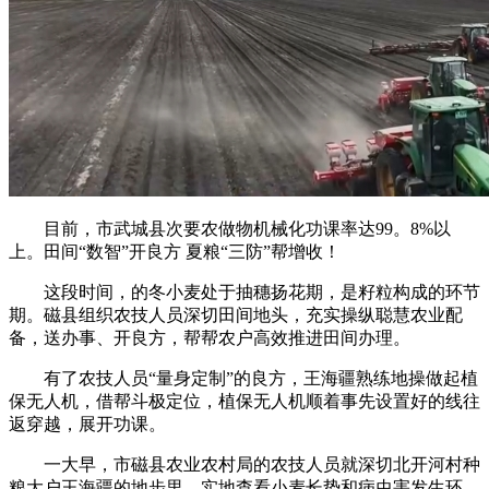
目前，市武城县次要农做物机械化功课率达99。8%以
上。田间“数智”开良方 夏粮“三防”帮增收！
这段时间，的冬小麦处于抽穗扬花期，是籽粒构成的环节
期。磁县组织农技人员深切田间地头，充实操纵聪慧农业配
备，送办事、开良方，帮帮农户高效推进田间办理。
有了农技人员“量身定制”的良方，王海疆熟练地操做起植
保无人机，借帮斗极定位，植保无人机顺着事先设置好的线往
返穿越，展开功课。
一大早，市磁县农业农村局的农技人员就深切北开河村种
粮大户王海疆的地步里，实地查看小麦长势和病虫害发生环