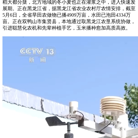
稻大都分蘖，北方地域的冬小麦也正在灌浆之中，进入快速发
展期。正在黑龙江省，据黑龙江省农业农村厅农情安排，截至
5月6日，全省旱田农做物已播4909万亩，水田已泡田4334万
亩。正在双鸭山市集贤县，本地通过取黑龙江农垦系统协做，
引进聪慧化农机和先辈种植手艺，玉米播种愈加高质高效。