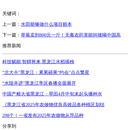
关键词：
上一篇：
水田能够做什么项目赔本
下一篇：
草莓卖到800元一斤！无毒农药竟能间接喝中国高
推荐新闻
科技赋能 智耕将来 黑龙江水稻插秧
“北大仓”黑龙江：累累硕果“约会”点点繁星
“水陆并进”黑龙江垦区春播全面展开
中国产粮大省黑龙江：旱田4月中旬末起头播种水
《黑龙江省2025年农做物优良高效品各种植区划结
298个！一省发布2025年农做物从导品种
分享到