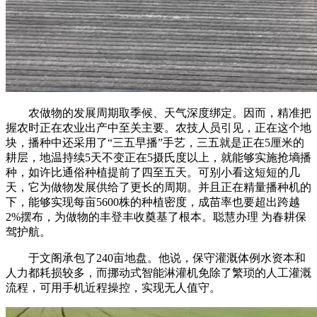
农做物的发展周期取季候、天气深度绑定。因而，精准把
握农时正在农业出产中至关主要。农技人员引见，正在这个地
块，播种中还采用了“三五早播”手艺，三五就是正在5厘米的
耕层，地温持续5天不变正在5摄氏度以上，就能够实施抢墒播
种，如许比通俗种植提前了四至五天。可别小看这短短的几
天，它为做物发展供给了更长的周期。并且正在精量播种机的
下，能够实现每亩5600株的种植密度，成苗率也要超出跨越
2%摆布，为做物的丰登丰收奠基了根本。聪慧办理 为春耕保
驾护航。
于文阁承包了240亩地盘。他说，保守灌溉体例水资本和
人力都耗损较多，而挪动式智能淋灌机免除了繁琐的人工灌溉
流程，可用手机近程操控，实现无人值守。