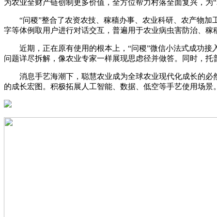
为农业全财产链创制更多价值，全方位帮力村落全面复兴，为“
“问稷”整合了农资农技、稼穑办事、农业科研、农产物加工
字等体例取用户进行对话交互，普遍用于农业病虫害防治、稼
近期，正在原有使用的根本上，“问稷”微信小法式成功接入Dee
问题详尽拆解，像农业专家一样展现思虑径并做答。同时，托
消息手艺海潮下，聪慧农业成为全球农业现代化成长的必然趋向。
的成长宏图。积极拓展人工智能、数据、低空等手艺使用场景。