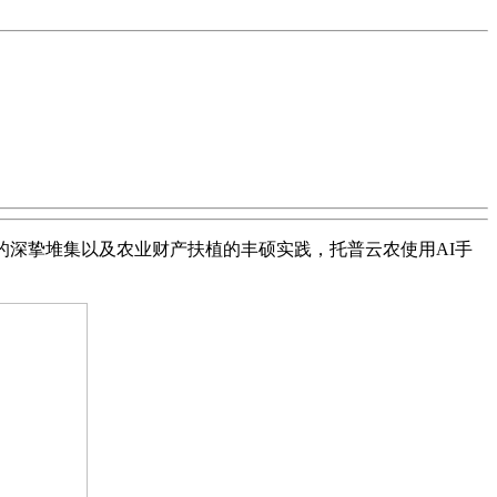
深挚堆集以及农业财产扶植的丰硕实践，托普云农使用AI手