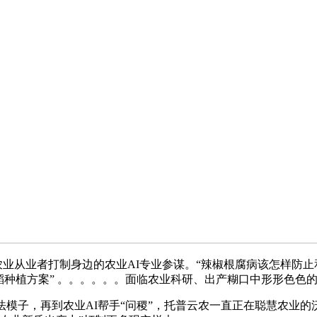
业从业者打制身边的农业AI专业参谋。“辣椒根腐病该怎样防止和
稻种植方案” 。。。。。。面临农业科研、出产糊口中形形色色的
子，再到农业AI帮手“问稷”，托普云农一直正在聪慧农业的沃