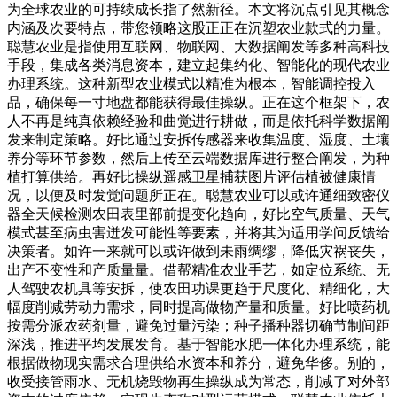
为全球农业的可持续成长指了然新径。本文将沉点引见其概念
内涵及次要特点，带您领略这股正正在沉塑农业款式的力量。
聪慧农业是指使用互联网、物联网、大数据阐发等多种高科技
手段，集成各类消息资本，建立起集约化、智能化的现代农业
办理系统。这种新型农业模式以精准为根本，智能调控投入
品，确保每一寸地盘都能获得最佳操纵。正在这个框架下，农
人不再是纯真依赖经验和曲觉进行耕做，而是依托科学数据阐
发来制定策略。好比通过安拆传感器来收集温度、湿度、土壤
养分等环节参数，然后上传至云端数据库进行整合阐发，为种
植打算供给。再好比操纵遥感卫星捕获图片评估植被健康情
况，以便及时发觉问题所正在。聪慧农业可以或许通细致密仪
器全天候检测农田表里部前提变化趋向，好比空气质量、天气
模式甚至病虫害迸发可能性等要素，并将其为适用学问反馈给
决策者。如许一来就可以或许做到未雨绸缪，降低灾祸丧失，
出产不变性和产质量量。借帮精准农业手艺，如定位系统、无
人驾驶农机具等安拆，使农田功课更趋于尺度化、精细化，大
幅度削减劳动力需求，同时提高做物产量和质量。好比喷药机
按需分派农药剂量，避免过量污染；种子播种器切确节制间距
深浅，推进平均发展发育。基于智能水肥一体化办理系统，能
根据做物现实需求合理供给水资本和养分，避免华侈。别的，
收受接管雨水、无机烧毁物再生操纵成为常态，削减了对外部