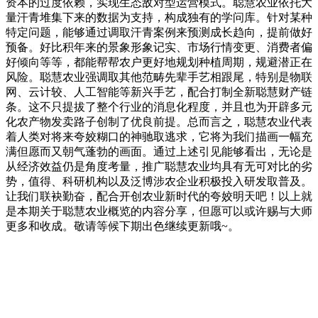
资本的过度依赖，实现生态敌对型运营模式。聪慧农业依托大
量汗青堆集下来的数据为支持，构成独有的学问库。针对某种
特定问题，能够通过调取汗青案例来预测成长趋向，提前做好
预备。好比积年来的景象形象记实、市场行情变更、消费者偏
好倾向等等，都能帮帮农户更好地规划种植周期，规避潜正在
风险。聪慧农业强调取其他范畴先辈手艺相跟尾，特别是物联
网、云计较、人工智能等新兴手艺，配合打制全新聪慧财产链
条。这不只提拔了整个行业的消息化程度，并且也为开辟多元
化农产物发卖路子创制了优良前提。总而言之，聪慧农业代表
着人类对将来夸姣糊口的神驰取逃求，它将为我们描画一幅充
满但愿而又朝气蓬勃的画面。通过上述引见能够看出，无论是
从经济效益仍是角度考量，推广聪慧农业均具有无可对比的劣
势，值得、科研机构以及泛博涉农企业积极投入研发取普及。
让我们联袂勤奋，配合开创农业新时代的夸姣明天吧！以上就
是本期关于聪慧农业概览的内容分享，但愿可以或许赐与大师
更多和收成。敬请等候下期出色继续更新哦~。