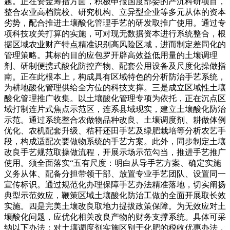
题。正在资金筹措方面，积极申报国度部委的严沉科研项目，
整合农业高档院校、研究机构、立异型企业等多元从体的资本
劣势，配合推进土壤酸化管理手艺的研发取推广使用。通过专
项科技攻关打算的实施，可对现无数据资本进行系统整合，根
据区域农业财产特点精准识别高风险区域，进而制定差同化的
管理策略。其标的目的应包罗开辟高效益低用量的土壤调理
剂、研制便携式酸化防控产物、配套公用设备及尺度化操做指
南。正在此根本上，构成具有区域特色的分析防治手艺系统，
为耕地酸化管理供给全方位的科技支撑。三是成立区域性土壤
酸化管理推广收集。以土壤酸化管理专项为依托，正在沉点区
域打制连片式焦点示范区，连系县域现实，建立土壤酸化防治
示范。通过系统整合农做物品种改良、土壤调度剂、耕做体例
优化、农机配套升级、秸秆还田手艺及绿肥栽培等分析农艺手
段，构成适配次要做物系统的手艺方案。此外，同步制定土壤
改良手艺规范取操做流程，开展示场示范勾当，推进手艺推广
使用。须全面落实“五有尺度：明白从导手艺方案、确定实施
义务从体、配备分担带领干部、放置专业手艺团队、设置同一
宣传标识。通过规范化办理保障手艺办法精准落地，切实阐扬
典型示范效应，鞭策区域土壤酸化防治工做的全面开展取长效
实施。四是完美土壤改良取地力提拔政策保障。为无效应对土
壤酸化问题，应优化相关改良产物的财务支撑系统。具体可采
纳以下办法：对土壤调度剂实施区别于化肥的税收优惠办法，