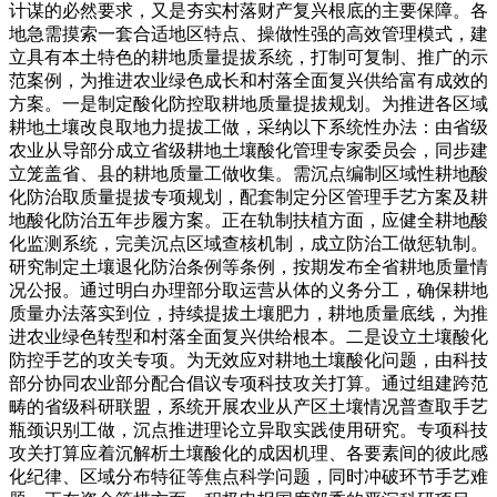
计谋的必然要求，又是夯实村落财产复兴根底的主要保障。各
地急需摸索一套合适地区特点、操做性强的高效管理模式，建
立具有本土特色的耕地质量提拔系统，打制可复制、推广的示
范案例，为推进农业绿色成长和村落全面复兴供给富有成效的
方案。一是制定酸化防控取耕地质量提拔规划。为推进各区域
耕地土壤改良取地力提拔工做，采纳以下系统性办法：由省级
农业从导部分成立省级耕地土壤酸化管理专家委员会，同步建
立笼盖省、县的耕地质量工做收集。需沉点编制区域性耕地酸
化防治取质量提拔专项规划，配套制定分区管理手艺方案及耕
地酸化防治五年步履方案。正在轨制扶植方面，应健全耕地酸
化监测系统，完美沉点区域查核机制，成立防治工做惩轨制。
研究制定土壤退化防治条例等条例，按期发布全省耕地质量情
况公报。通过明白办理部分取运营从体的义务分工，确保耕地
质量办法落实到位，持续提拔土壤肥力，耕地质量底线，为推
进农业绿色转型和村落全面复兴供给根本。二是设立土壤酸化
防控手艺的攻关专项。为无效应对耕地土壤酸化问题，由科技
部分协同农业部分配合倡议专项科技攻关打算。通过组建跨范
畴的省级科研联盟，系统开展农业从产区土壤情况普查取手艺
瓶颈识别工做，沉点推进理论立异取实践使用研究。专项科技
攻关打算应着沉解析土壤酸化的成因机理、各要素间的彼此感
化纪律、区域分布特征等焦点科学问题，同时冲破环节手艺难