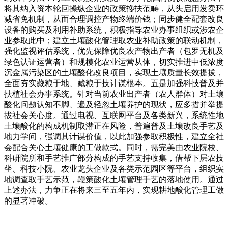
将其纳入资本轮回操纵企业的政策搀扶范畴，从头启用发卖环
减省免机制，从而合理调控产物终端价钱；同步健全配套改良
设备的购买及利用补助系统，积极指导农业办事组织或涉农企
业参取此中；建立土壤酸化管理取农业补助政策的联动机制，
强化监视评估系统，优先保障优良农产物出产者（包罗无机及
绿色认证运营者）和规模化农业运营从体，切实推进中低浓度
沉金属污染区的土壤酸化改良项目，实现土壤质量长效提拔，
全面夯实藏粮于地、藏粮于技计谋根本。五是加强科技普及并
扶植社会办事系统。针对当前农业出产者（农人群体）对土壤
酸化问题认知不脚、遍及轻忽土壤养护的现状，应多措并举提
拔社会关心度。通过电视、互联网平台及各类新兴，系统性地
土壤酸化的构成机制取潜正在风险，普遍普及土壤改良手艺及
地力学问，强调其计谋价值，以此加强参取积极性，建立全社
会配合关心土壤健康的工做款式。同时，需完美由农业院校、
科研院所和手艺推广部分构成的手艺支持收集，借帮下层农技
坐、科技小院、农业龙头企业及各类示范园区等平台，组织实
地调查取手艺示范，鞭策酸化土壤管理手艺的落地使用。通过
上述办法，力争正在将来三至五年内，实现耕地酸化管理工做
的显著冲破。