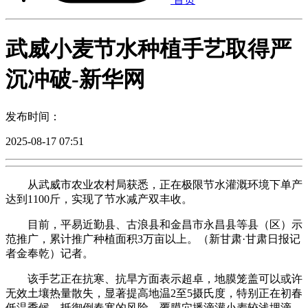
武威小麦节水种植手艺取得严
沉冲破-新华网
发布时间：
2025-08-17 07:51
从武威市农业农村局获悉，正在极限节水灌溉环境下单产
达到1100斤，实现了节水减产双丰收。
目前，平易近勤县、古浪县和金昌市永昌县等县（区）示
范推广，累计推广种植面积3万亩以上。（新甘肃·甘肃日报记
者金奉乾）记者。
该手艺正在抗寒、抗旱方面表示超卓，地膜笼盖可以或许
无效土壤热量散失，显著提高地温2至5摄氏度，特别正在初春
低温季候，抵御倒春寒的风险。覆膜穴播滴灌小麦较浅埋滴