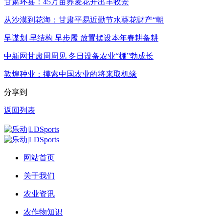
甘肃环县：45万亩荞麦花开出丰收景
从沙漠到花海：甘肃平易近勤节水葵花财产“朝
早谋划 早结构 早步履 放置摆设本年春耕备耕
中新网甘肃周周见 冬日设备农业“棚”勃成长
敦煌种业：摸索中国农业的将来取机缘
分享到
返回列表
网站首页
关于我们
农业资讯
农作物知识