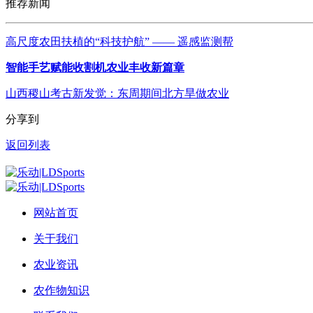
推荐新闻
高尺度农田扶植的“科技护航” —— 遥感监测帮
智能手艺赋能收割机农业丰收新篇章
山西稷山考古新发觉：东周期间北方旱做农业
分享到
返回列表
网站首页
关于我们
农业资讯
农作物知识