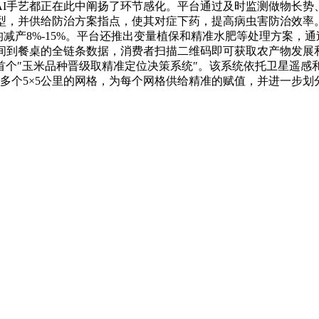
AI手艺都正在此中阐扬了环节感化。平台通过及时监测做物长势
型，并供给防治方案指点，使其对症下药，提高病虫害防治效率。
均减产8%-15%。平台还推出变量植保和精准水肥等处理方案，
了从田间到餐桌的全链条数据，消费者扫描二维码即可获取农产物
个″玉米品种晋级取精准定位决策系统″。该系统依托卫星遥感
多个5×5公里的网格，为每个网格供给精准的赋值，并进一步
。