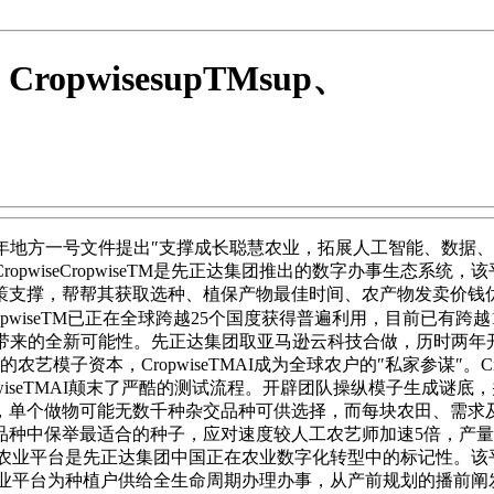
wisesupTMsup、
年地方一号文件提出″支撑成长聪慧农业，拓展人工智能、数据
opwiseCropwiseTM是先正达集团推出的数字办事生态系
策支撑，帮帮其获取选种、植保产物最佳时间、农产物发卖价钱
wiseTM已正在全球跨越25个国度获得普遍利用，目前已有跨越
的全新可能性。先正达集团取亚马逊云科技合做，历时两年开辟出C
模子资本，CropwiseTMAI成为全球农户的″私家参谋″。Cr
wiseTMAI颠末了严酷的测试流程。开辟团队操纵模子生成谜
个做物可能无数千种杂交品种可供选择，而每块农田、需求及病虫害
中保举最适合的种子，应对速度较人工农艺师加速5倍，产量提高多达
慧农业平台是先正达集团中国正在农业数字化转型中的标记性。该
农业平台为种植户供给全生命周期办理办事，从产前规划的播前阐