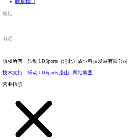
联系我们
地址：
河北省唐山市丰润区丰登坞镇乐动|LDSports（河北）农业科
电话：
15832520628
版权所有：乐动|LDSports（河北）农业科技发展有限公司
技术支持：乐动|LDSports
唐山
|
网站地图
营业执照