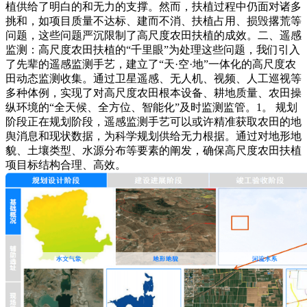
植供给了明白的和无力的支撑。然而，扶植过程中仍面对诸多
挑和，如项目质量不达标、建而不消、扶植占用、损毁撂荒等
问题，这些问题严沉限制了高尺度农田扶植的成效。二、遥感
监测：高尺度农田扶植的“千里眼”为处理这些问题，我们引入
了先辈的遥感监测手艺，建立了“天·空·地”一体化的高尺度农
田动态监测收集。通过卫星遥感、无人机、视频、人工巡视等
多种体例，实现了对高尺度农田根本设备、耕地质量、农田操
纵环境的“全天候、全方位、智能化”及时监测监管。1。 规划
阶段正在规划阶段，遥感监测手艺可以或许精准获取农田的地
舆消息和现状数据，为科学规划供给无力根据。通过对地形地
貌、土壤类型、水源分布等要素的阐发，确保高尺度农田扶植
项目标结构合理、高效。